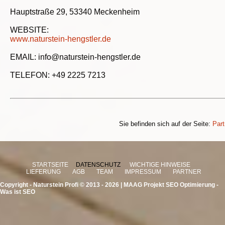
Hauptstraße 29, 53340 Meckenheim
WEBSITE:
www.naturstein-hengstler.de
EMAIL: info@naturstein-hengstler.de
TELEFON: +49 2225 7213
Sie befinden sich auf der Seite:
Part
STARTSEITE
DATENSCHUTZ
WICHTIGE HINWEISE
LIEFERUNG
AGB
TEAM
IMPRESSUM
PARTNER
Copyright -
Naturstein Profi © 2013 - 2026
| MAAG Projekt
SEO Optimierung -
Was ist SEO