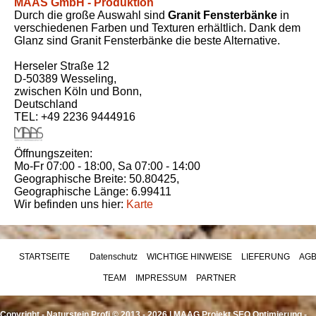
MAAS GmbH - Produktion
Durch die große Auswahl sind
Granit Fensterbänke
in
verschiedenen Farben und Texturen erhältlich. Dank dem
Glanz sind Granit Fensterbänke die beste Alternative.
Herseler Straße 12
D-50389
Wesseling
,
zwischen
Köln und Bonn
,
Deutschland
TEL: +49 2236 9444916
Öffnungszeiten:
Mo-Fr 07:00 - 18:00,
Sa 07:00 - 14:00
Geographische Breite:
50.80425
,
Geographische Länge:
6.99411
Wir befinden uns hier:
Karte
STARTSEITE
Datenschutz
WICHTIGE HINWEISE
LIEFERUNG
AG
TEAM
IMPRESSUM
PARTNER
Copyright -
Naturstein Profi © 2013 - 2026
| MAAG Projekt
SEO Optimierung -