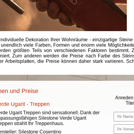
individuelle Dekoration Ihrer Wohnräume - einzigartige Steine
 unendlich viele Farben, Formen und enorm viele Möglichkeiten
rden größten Teils von verschiedenen Faktoren bestimmt.
finiert. Zum anderen werden die Preise nach Farbe des Ste
er Arbeitsplatten, die Preise können daher stark variieren. S
onen und Preise
Anreden 
Titel
erde Ugarit - Treppen
rde Ugarit Treppen sind sensationell. Dank der
passungsfähigen Silestone Verde Ugarit
eppen strahlt Ihr Treppenhaus.
rsteller:
Silestone Cosentino