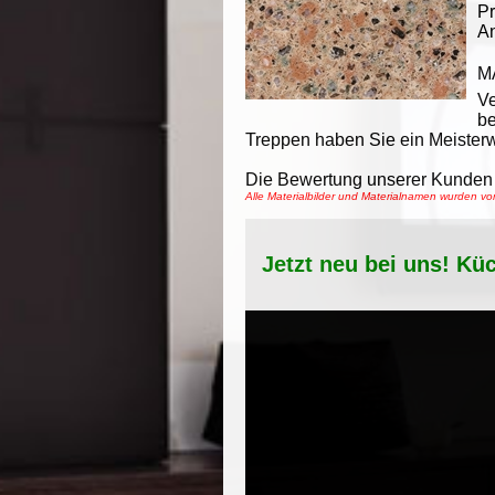
Pr
An
M
V
be
Treppen haben Sie ein Meisterw
Die Bewertung unserer Kunden 
Alle Materialbilder und Materialnamen wurden 
Jetzt neu bei uns! Kü