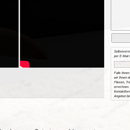
Selbstvers
per E-Mail 
Falls Ihnen
wir Ihnen de
Fliesen, T
errechnen.
Kontaktform
Angebot bi