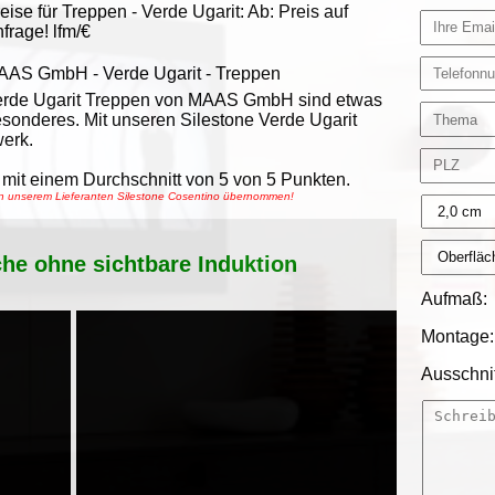
eise für Treppen -
Verde Ugarit
:
Ab:
Preis auf
frage!
lfm/€
AAS GmbH
-
Verde Ugarit - Treppen
erde Ugarit Treppen von MAAS GmbH sind etwas
sonderes. Mit unseren Silestone Verde Ugarit
erk.
mit einem Durchschnitt von
5
von
5
Punkten.
von unserem Lieferanten Silestone Cosentino übernommen!
che ohne sichtbare Induktion
Aufmaß:
Montage:
Ausschnit