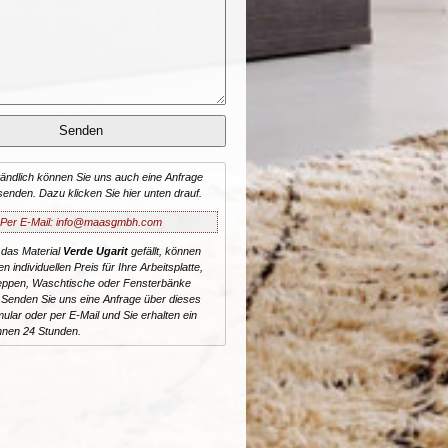
tändlich können Sie uns auch eine Anfrage
senden. Dazu klicken Sie hier unten drauf.
Per E-Mail: info@maasgmbh.com
 das Material
Verde Ugarit
gefällt, können
n individuellen Preis für Ihre Arbeitsplatte,
reppen, Waschtische oder Fensterbänke
 Senden Sie uns eine Anfrage über dieses
ular oder per E-Mail und Sie erhalten ein
nnen 24 Stunden.