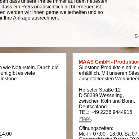
eben dass unsere Preise immer auf dem neuesten
ass ein Preis unabsichtlich nicht erneuert ist.
ten werden wir Ihnen gerne weiterhelfen und so
ür Ihre Anfrage ausrechnen.
Si
MAAS GmbH - Produktio
ch wie Naturstein. Durch die
Silestone Produkte sind in
bunt gibt es viele
erhältlich. Mit unseren Sil
lestone.
ausgefallensten Wohnidee
Herseler Straße 12
D-50389
Wesseling
,
zwischen
Köln und Bonn
,
Deutschland
TEL: +49 2236 9444916
Öffnungszeiten:
 14:00
Mo-Fr 07:00 - 18:00,
Sa 07: