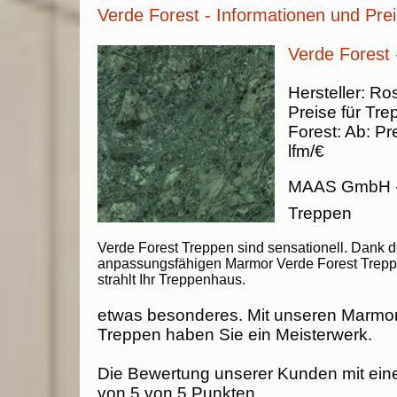
Verde Forest - Informationen und Pre
Verde Forest 
Hersteller:
Ros
Preise für Tre
Forest
:
Ab:
Pr
lfm/€
MAAS GmbH
Treppen
Verde Forest Treppen sind sensationell. Dank d
anpassungsfähigen Marmor Verde Forest Trep
strahlt Ihr Treppenhaus.
etwas besonderes. Mit unseren Marmor
Treppen haben Sie ein Meisterwerk.
Die Bewertung unserer Kunden mit ein
von
5
von
5
Punkten.