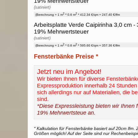
19% Mehrwertsteuer
(satiniert)
2
2
(Berechnung = 1 m
* 0.6 m
* 412.34 €/qm = 247.40 €/lfm
Arbeitsplatte Verde Caipirinha 3,0 cm - 
19% Mehrwertsteuer
(satiniert)
2
2
(Berechnung = 1 m
* 0.6 m
* 595.60 €/qm = 357.36 €/lfm
Fensterbänke Preise *
Jetzt neu im Angebot!
Wir bieten Ihnen für diverse Fensterbänk
Expressproduktion innerhalb 24 Stunden 
sich allerdings nur auf Materialien, die b
sind.
*Diese Expressleistung bieten wir Ihnen fü
19% Mehrwertsteue an.
* Kalkulation für Fensterbänke basiert auf 20cm lfm. Z
Größen möglich! Auf der Seite sind nur Rechenbeispi