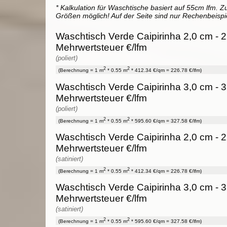
* Kalkulation für Waschtische basiert auf 55cm lfm. Zu
Größen möglich! Auf der Seite sind nur Rechenbeispi
Waschtisch Verde Caipirinha 2,0 cm - 2
Mehrwertsteuer €/lfm
(poliert)
2
2
(Berechnung = 1 m
* 0.55 m
* 412.34 €/qm = 226.78 €/lfm)
Waschtisch Verde Caipirinha 3,0 cm - 3
Mehrwertsteuer €/lfm
(poliert)
2
2
(Berechnung = 1 m
* 0.55 m
* 595.60 €/qm = 327.58 €/lfm)
Waschtisch Verde Caipirinha 2,0 cm - 2
Mehrwertsteuer €/lfm
(satiniert)
2
2
(Berechnung = 1 m
* 0.55 m
* 412.34 €/qm = 226.78 €/lfm)
Waschtisch Verde Caipirinha 3,0 cm - 3
Mehrwertsteuer €/lfm
(satiniert)
2
2
(Berechnung = 1 m
* 0.55 m
* 595.60 €/qm = 327.58 €/lfm)