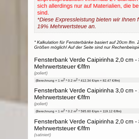
sich allerdings nur auf Materialien, die b
sind.
*Diese Expressleistung bieten wir Ihnen fü
19% Mehrwertsteue an.
* Kalkulation für Fensterbänke basiert auf 20cm lfm. Z
Größen möglich! Auf der Seite sind nur Rechenbeispi
Fensterbank Verde Caipirinha 2,0 cm - 
Mehrwertsteuer €/lfm
(poliert)
2
2
(Berechnung = 1 m
* 0.2 m
* 412.34 €/qm = 82.47 €/lfm)
Fensterbank Verde Caipirinha 3,0 cm - 
Mehrwertsteuer €/lfm
(poliert)
2
2
(Berechnung = 1 m
* 0.2 m
* 595.60 €/qm = 119.12 €/lfm)
Fensterbank Verde Caipirinha 2,0 cm - 
Mehrwertsteuer €/lfm
(satiniert)