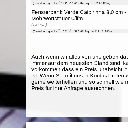
2
2
(Berechnung = 1 m
* 0.2 m
* 412.34 €/qm = 82.47 €/lfm)
Fensterbank Verde Caipirinha 3,0 cm - 
Mehrwertsteuer €/lfm
(satiniert)
2
2
(Berechnung = 1 m
* 0.2 m
* 595.60 €/qm = 119.12 €/lfm)
Auch wenn wir alles von uns geben da
immer auf dem neuesten Stand sind, k
vorkommen dass ein Preis unabsichtlich
ist. Wenn Sie mit uns in Kontakt treten
gerne weiterhelfen und so schnell wie 
Preis für Ihre Anfrage ausrechnen.