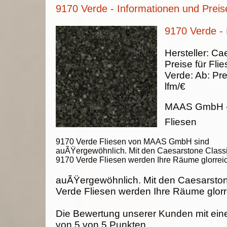
9170 Verde - Informationen und Preis
9170 Verde - 
Hersteller:
Cae
Preise für Fli
Verde
:
Ab:
Pre
lfm/€
MAAS GmbH
Fliesen
9170 Verde Fliesen von MAAS GmbH sind
auÃŸergewöhnlich. Mit den Caesarstone Class
9170 Verde Fliesen werden Ihre Räume glorreic
auÃŸergewöhnlich. Mit den Caesarsto
Verde Fliesen werden Ihre Räume glorr
Die Bewertung unserer Kunden mit ein
von
5
von
5
Punkten.