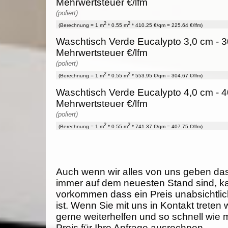
Mehrwertsteuer €/lfm
(poliert)
2
2
(Berechnung = 1 m
* 0.55 m
* 410.25 €/qm = 225.64 €/lfm)
Waschtisch Verde Eucalypto 3,0 cm - 3
Mehrwertsteuer €/lfm
(poliert)
2
2
(Berechnung = 1 m
* 0.55 m
* 553.95 €/qm = 304.67 €/lfm)
Waschtisch Verde Eucalypto 4,0 cm - 4
Mehrwertsteuer €/lfm
(poliert)
2
2
(Berechnung = 1 m
* 0.55 m
* 741.37 €/qm = 407.75 €/lfm)
Auch wenn wir alles von uns geben da
immer auf dem neuesten Stand sind, k
vorkommen dass ein Preis unabsichtlich
ist. Wenn Sie mit uns in Kontakt treten
gerne weiterhelfen und so schnell wie 
Preis für Ihre Anfrage ausrechnen.