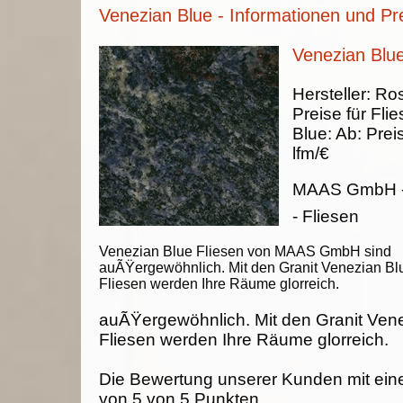
Venezian Blue - Informationen und Pr
Venezian Blue
Hersteller:
Ros
Preise für Fli
Blue
:
Ab:
Prei
lfm/€
MAAS GmbH
- Fliesen
Venezian Blue Fliesen von MAAS GmbH sind
auÃŸergewöhnlich. Mit den Granit Venezian Bl
Fliesen werden Ihre Räume glorreich.
auÃŸergewöhnlich. Mit den Granit Ven
Fliesen werden Ihre Räume glorreich.
Die Bewertung unserer Kunden mit ein
von
5
von
5
Punkten.