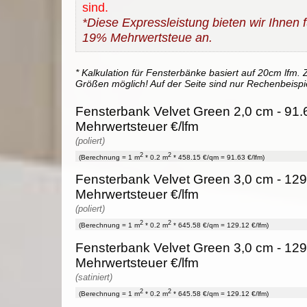
sind.
*Diese Expressleistung bieten wir Ihnen fü
19% Mehrwertsteue an.
* Kalkulation für Fensterbänke basiert auf 20cm lfm. Z
Größen möglich! Auf der Seite sind nur Rechenbeispi
Fensterbank Velvet Green 2,0 cm - 91.
Mehrwertsteuer €/lfm
(poliert)
2
2
(Berechnung = 1 m
* 0.2 m
* 458.15 €/qm = 91.63 €/lfm)
Fensterbank Velvet Green 3,0 cm - 129
Mehrwertsteuer €/lfm
(poliert)
2
2
(Berechnung = 1 m
* 0.2 m
* 645.58 €/qm = 129.12 €/lfm)
Fensterbank Velvet Green 3,0 cm - 129
Mehrwertsteuer €/lfm
(satiniert)
2
2
(Berechnung = 1 m
* 0.2 m
* 645.58 €/qm = 129.12 €/lfm)