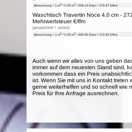
2
2
(Berechnung = 1 m
* 0.55 m
* 508.13 €/qm = 279.47 €/lfm)
Waschtisch Travertin Noce 4,0 cm - 272
Mehrwertsteuer €/lfm
(gespachtelt + poliert)
2
2
(Berechnung = 1 m
* 0.55 m
* 495.64 €/qm = 272.60 €/lfm)
Auch wenn wir alles von uns geben da
immer auf dem neuesten Stand sind, k
vorkommen dass ein Preis unabsichtlich
ist. Wenn Sie mit uns in Kontakt treten
gerne weiterhelfen und so schnell wie 
Preis für Ihre Anfrage ausrechnen.