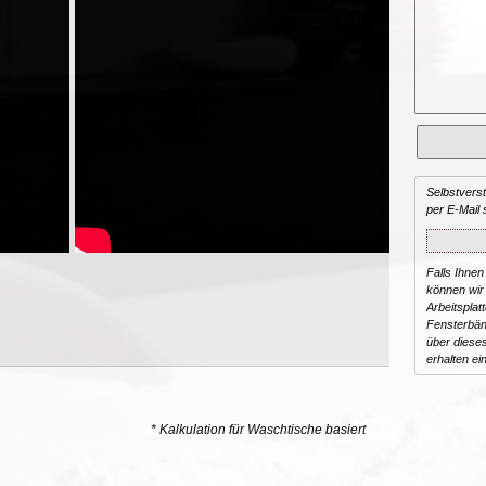
Selbstvers
per E-Mail 
Falls Ihnen
können wir 
Arbeitsplat
Fensterbän
über dieses
erhalten ei
* Kalkulation für Waschtische basiert