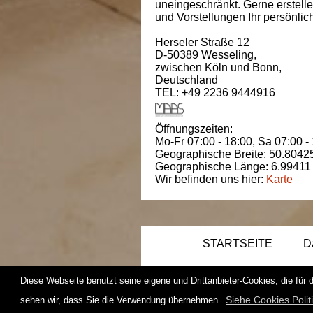
uneingeschränkt. Gerne erstell
und Vorstellungen Ihr persönli
Herseler Straße 12
D-50389
Wesseling
,
zwischen
Köln und Bonn
,
Deutschland
TEL: +49 2236 9444916
Öffnungszeiten:
Mo-Fr 07:00 - 18:00,
Sa 07:00 -
Geographische Breite:
50.8042
Geographische Länge:
6.99411
Wir befinden uns hier:
Karte
STARTSEITE
D
Diese Webseite benutzt seine eigene und Drittanbieter-Cookies, die für 
Siehe Cookies Polit
sehen wir, dass Sie die Verwendung übernehmen.