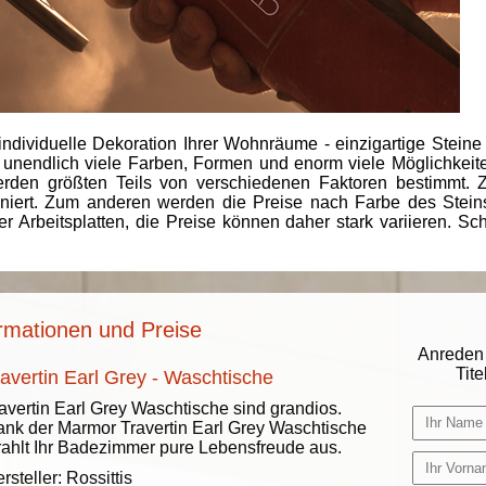
individuelle Dekoration Ihrer Wohnräume - einzigartige Steine
 unendlich viele Farben, Formen und enorm viele Möglichkeiten
rden größten Teils von verschiedenen Faktoren bestimmt.
finiert. Zum anderen werden die Preise nach Farbe des Ste
er Arbeitsplatten, die Preise können daher stark variieren. S
ormationen und Preise
Anreden 
Titel
ravertin Earl Grey - Waschtische
avertin Earl Grey Waschtische sind grandios.
nk der Marmor Travertin Earl Grey Waschtische
rahlt Ihr Badezimmer pure Lebensfreude aus.
rsteller:
Rossittis