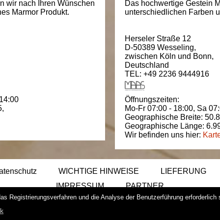
en wir nach Ihren Wünschen
Das hochwertige Gestein M
ches Marmor Produkt.
unterschiedlichen Farben un
Herseler Straße 12
D-50389
Wesseling
,
zwischen
Köln und Bonn
,
Deutschland
TEL: +49 2236 9444916
 14:00
Öffnungszeiten:
5
,
Mo-Fr 07:00 - 18:00,
Sa 07:
Geographische Breite:
50.
Geographische Länge:
6.9
Wir befinden uns hier:
Kart
atenschutz
WICHTIGE HINWEISE
LIEFERUNG
IMPRESSUM
PARTNER
das Registrierungsverfahren und die Analyse der Benutzerführung erforderlich
ik
Copyright -
Naturstein Profi © 201