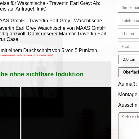
eise für Waschtische -
Travertin Earl Grey
:
Ab:
eis auf Anfrage!
lfm/€
AAS GmbH
-
Travertin Earl Grey - Waschtische
avertin Earl Grey Waschtische von MAAS GmbH
nd glanzvoll. Dank unserer Marmor Travertin Earl
zur Oase.
mit einem Durchschnitt von
5
von
5
Punkten.
von unserem Lieferanten übernommen!
che ohne sichtbare Induktion
Aufmaß:
Montage:
Ausschnit