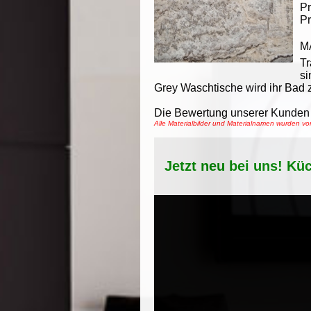
Pr
Pr
M
Tr
si
Grey Waschtische wird ihr Bad 
Die Bewertung unserer Kunden 
Alle Materialbilder und Materialnamen wurden 
Jetzt neu bei uns! Kü