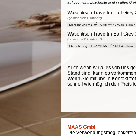
auf 55cm lfm. Zuschnitte sind in allen Gr
Waschtisch Travertin Earl Grey 
(gespachtelt + satiniert)
2
2
(Berechnung = 1 m
* 0.55 m
* 370.69 €/qm = 
Waschtisch Travertin Earl Grey 
(gespachtelt + satiniert)
2
2
(Berechnung = 1 m
* 0.55 m
* 491.47 €/qm = 
Auch wenn wir alles von uns g
Stand sind, kann es vorkommen d
Wenn Sie mit uns in Kontakt tre
schnell wie möglich den Preis f
MAAS GmbH
Die Verwendungsmöglichkeiten