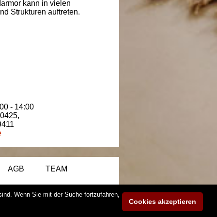
armor kann in vielen
d Strukturen auftreten.
00 - 14:00
80425
,
9411
e
AGB
TEAM
 sind. Wenn Sie mit der Suche fortzufahren,
Cookies akzeptieren
3 - 2026
| MAAG Projekt
Web Design und SEO Optimierung