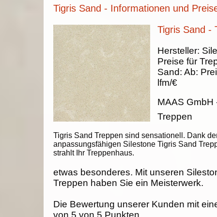
Tigris Sand - Informationen und Preis
Tigris Sand -
Hersteller:
Sil
Preise für Tre
Sand
:
Ab:
Prei
lfm/€
MAAS GmbH
Treppen
Tigris Sand Treppen sind sensationell. Dank de
anpassungsfähigen Silestone Tigris Sand Trep
strahlt Ihr Treppenhaus.
etwas besonderes. Mit unseren Silesto
Treppen haben Sie ein Meisterwerk.
Die Bewertung unserer Kunden mit ein
von
5
von
5
Punkten.