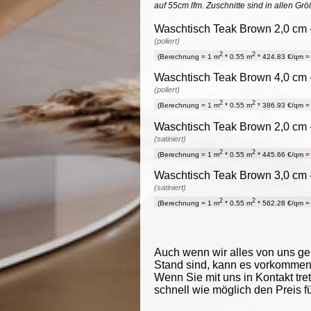
auf 55cm lfm. Zuschnitte sind in allen Gr
Waschtisch Teak Brown 2,0 cm -
(poliert)
2
2
(Berechnung = 1 m
* 0.55 m
* 424.83 €/qm = 
Waschtisch Teak Brown 4,0 cm -
(poliert)
2
2
(Berechnung = 1 m
* 0.55 m
* 386.93 €/qm = 
Waschtisch Teak Brown 2,0 cm -
(satiniert)
2
2
(Berechnung = 1 m
* 0.55 m
* 445.66 €/qm = 
Waschtisch Teak Brown 3,0 cm -
(satiniert)
2
2
(Berechnung = 1 m
* 0.55 m
* 562.28 €/qm = 
Auch wenn wir alles von uns g
Stand sind, kann es vorkommen d
Wenn Sie mit uns in Kontakt tre
schnell wie möglich den Preis f