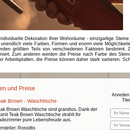
individuelle Dekoration Ihrer Wohnräume - einzigartige Steine
 unendlich viele Farben, Formen und enorm viele Möglichkeiten
rden größten Teils von verschiedenen Faktoren bestimmt.
finiert. Zum anderen werden die Preise nach Farbe des Ste
er Arbeitsplatten, die Preise können daher stark variieren. S
en und Preise
Anreden 
Titel
eak Brown - Waschtische
ak Brown Waschtische sind grandios. Dank der
anit Teak Brown Waschtische strahlt Ihr
dezimmer pure Lebensfreude aus.
rsteller:
Rossittis