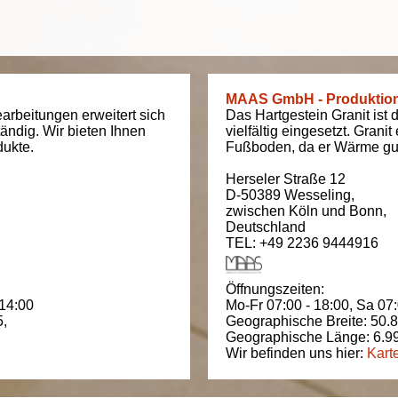
MAAS GmbH - Produktio
arbeitungen erweitert sich
Das Hartgestein Granit ist 
tändig. Wir bieten Ihnen
vielfältig eingesetzt. Grani
dukte.
Fußboden, da er Wärme gut
Herseler Straße 12
D-50389
Wesseling
,
zwischen
Köln und Bonn
,
Deutschland
TEL: +49 2236 9444916
Öffnungszeiten:
 14:00
Mo-Fr 07:00 - 18:00,
Sa 07:
5
,
Geographische Breite:
50.
Geographische Länge:
6.9
Wir befinden uns hier:
Kart