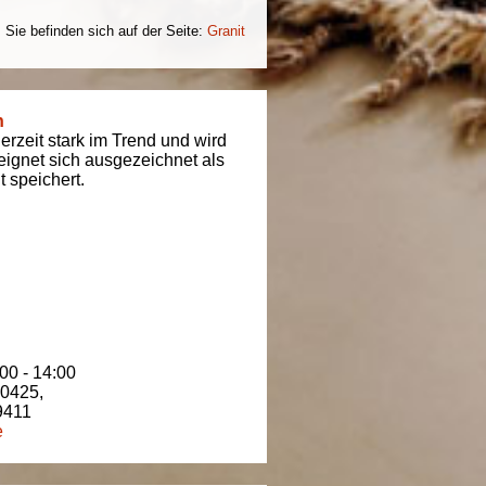
Sie befinden sich auf der Seite:
Granit
n
derzeit stark im Trend und wird
t eignet sich ausgezeichnet als
 speichert.
00 - 14:00
80425
,
9411
e