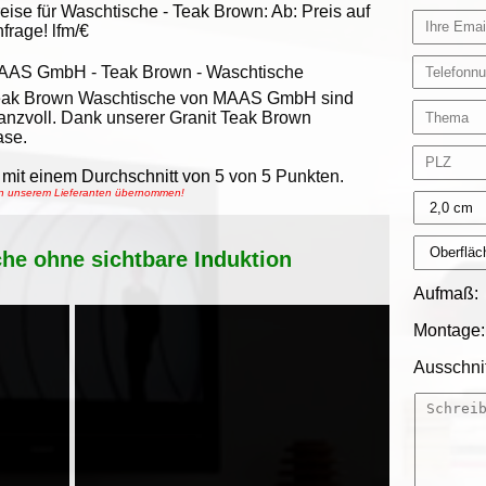
eise für Waschtische -
Teak Brown
:
Ab:
Preis auf
frage!
lfm/€
AAS GmbH
-
Teak Brown - Waschtische
eak Brown Waschtische von MAAS GmbH sind
anzvoll. Dank unserer Granit Teak Brown
ase.
mit einem Durchschnitt von
5
von
5
Punkten.
von unserem Lieferanten übernommen!
che ohne sichtbare Induktion
Aufmaß:
Montage:
Ausschnit