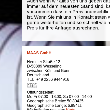
Auch wenn wir alles von uns geben da
immer auf dem neuesten Stand sind, k
vorkommen dass ein Preis unabsichtlich
ist. Wenn Sie mit uns in Kontakt treten
gerne weiterhelfen und so schnell wie 
Preis für Ihre Anfrage ausrechnen.
MAAS GmbH
Herseler Straße 12
D-50389
Wesseling
,
zwischen
Köln und Bonn
,
Deutschland
TEL: +49 2236 9444916
Öffnungszeiten:
Mo-Fr 07:00 - 18:00,
Sa 07:00 - 14:00
Geographische Breite:
50.80425
,
Geographische Länge:
6.99411
Wir befinden uns hier:
Karte