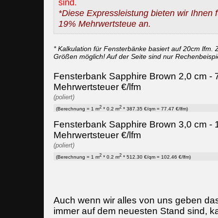
sind.
*Diese Expressleistung bieten wir Ihnen fü
19% Mehrwertsteue an.
* Kalkulation für Fensterbänke basiert auf 20cm lfm. Z
Größen möglich! Auf der Seite sind nur Rechenbeispi
Fensterbank Sapphire Brown 2,0 cm - 7
Mehrwertsteuer €/lfm
(poliert)
2
2
(Berechnung = 1 m
* 0.2 m
* 387.35 €/qm = 77.47 €/lfm)
Fensterbank Sapphire Brown 3,0 cm - 1
Mehrwertsteuer €/lfm
(poliert)
2
2
(Berechnung = 1 m
* 0.2 m
* 512.30 €/qm = 102.46 €/lfm)
Auch wenn wir alles von uns geben da
immer auf dem neuesten Stand sind, k