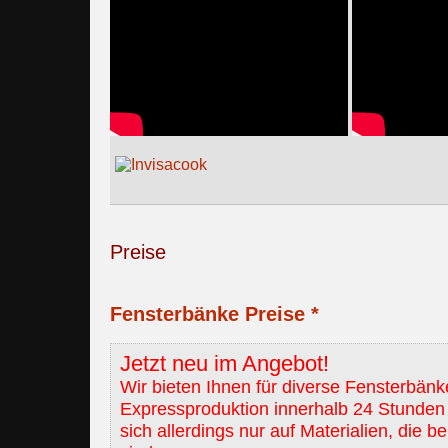
Preise
Fensterbänke Preise *
Jetzt neu im Angebot!
Wir bieten Ihnen für diverse Fensterbänk
Expressproduktion innerhalb 24 Stunden 
sich allerdings nur auf Materialien, die b