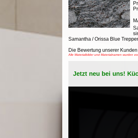
Pr
Pr
M
S
si
Samantha / Orissa Blue Treppen
Die Bewertung unserer Kunden 
Alle Materialbilder und Materialnamen wurden 
Jetzt neu bei uns! Kü