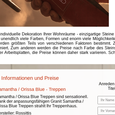
individuelle Dekoration Ihrer Wohnräume - einzigartige Steine
 unendlich viele Farben, Formen und enorm viele Möglichkeiten
rden größten Teils von verschiedenen Faktoren bestimmt.
finiert. Zum anderen werden die Preise nach Farbe des Ste
er Arbeitsplatten, die Preise können daher stark variieren. S
 Informationen und Preise
Anreden 
Titel
amantha / Orissa Blue - Treppen
mantha / Orissa Blue Treppen sind sensationell.
nk der anpassungsfähigen Granit Samantha /
issa Blue Treppen strahlt Ihr Treppenhaus.
rsteller:
Rossittis