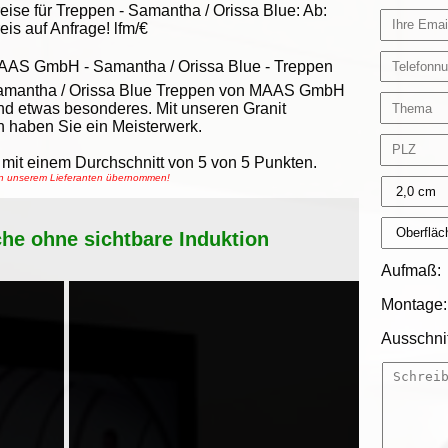
eise für Treppen -
Samantha / Orissa Blue
:
Ab:
eis auf Anfrage!
lfm/€
AAS GmbH
-
Samantha / Orissa Blue - Treppen
amantha / Orissa Blue Treppen von MAAS GmbH
nd etwas besonderes. Mit unseren Granit
 haben Sie ein Meisterwerk.
mit einem Durchschnitt von
5
von
5
Punkten.
von unserem Lieferanten übernommen!
che ohne sichtbare Induktion
Aufmaß:
Montage:
Ausschnit