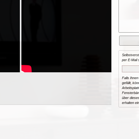
Selbstvers
per E-Mail 
Falls Ihnen
gefällt, kön
Arbeitsplat
Fensterbän
über dieses
erhalten ei