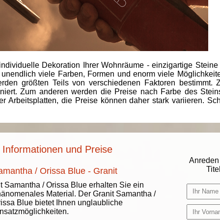
individuelle Dekoration Ihrer Wohnräume - einzigartige Steine
 unendlich viele Farben, Formen und enorm viele Möglichkeiten
rden größten Teils von verschiedenen Faktoren bestimmt.
finiert. Zum anderen werden die Preise nach Farbe des Ste
er Arbeitsplatten, die Preise können daher stark variieren. S
 Informationen und Preise
Anreden 
Titel
amantha / Orissa Blue - Granit
t Samantha / Orissa Blue erhalten Sie ein
änomenales Material. Der Granit Samantha /
issa Blue bietet Ihnen unglaubliche
nsatzmöglichkeiten.