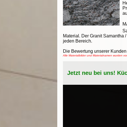
He
Pr
au
M
Sa
Material. Der Granit Samantha / 
jeden Bereich.
Die Bewertung unserer Kunden 
Alle Materialbilder und Materialnamen wurden 
Jetzt neu bei uns! Kü