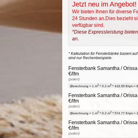
Jetzt neu im Angebot!
Wir bieten Ihnen für diverse 
24 Stunden an.Dies bezieht sic
verfügbar sind.
*Diese Expressleistung bieten
an.
* Kalkulation für Fensterbänke basiert auf
sind nur Rechenbeispiele.
Fensterbank Samantha / Orissa 
€/lfm
(poliert)
2
2
(Berechnung = 1 m
* 0.2 m
* 416.50 €/qm = 8
Fensterbank Samantha / Orissa 
€/lfm
(poliert)
2
2
(Berechnung = 1 m
* 0.2 m
* 574.77 €/qm = 1
Fensterbank Samantha / Orissa 
€/lfm
(poliert)