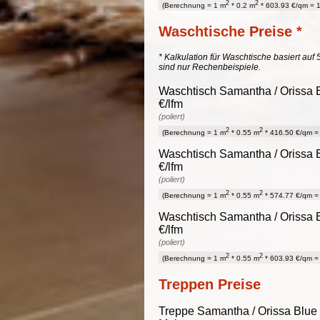
2
2
(Berechnung = 1 m
* 0.2 m
* 603.93 €/qm = 1
Waschtische Preise *
* Kalkulation für Waschtische basiert auf 
sind nur Rechenbeispiele.
Waschtisch Samantha / Orissa B
€/lfm
(poliert)
2
2
(Berechnung = 1 m
* 0.55 m
* 416.50 €/qm = 
Waschtisch Samantha / Orissa B
€/lfm
(poliert)
2
2
(Berechnung = 1 m
* 0.55 m
* 574.77 €/qm = 
Waschtisch Samantha / Orissa B
€/lfm
(poliert)
2
2
(Berechnung = 1 m
* 0.55 m
* 603.93 €/qm = 
Treppen Preise
Treppe Samantha / Orissa Blue 2