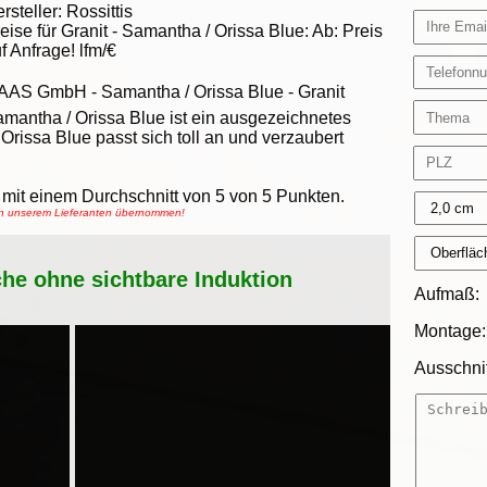
rsteller:
Rossittis
eise für Granit -
Samantha / Orissa Blue
:
Ab:
Preis
f Anfrage!
lfm/€
AAS GmbH
-
Samantha / Orissa Blue - Granit
mantha / Orissa Blue ist ein ausgezeichnetes
Orissa Blue passt sich toll an und verzaubert
mit einem Durchschnitt von
5
von
5
Punkten.
von unserem Lieferanten übernommen!
che ohne sichtbare Induktion
Aufmaß:
Montage:
Ausschnit