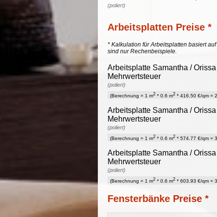
(poliert)
Arbeitsplatten Preise *
* Kalkulation für Arbeitsplatten basiert a
sind nur Rechenbeispiele.
Arbeitsplatte Samantha / Orissa
Mehrwertsteuer
(poliert)
2
2
(Berechnung = 1 m
* 0.6 m
* 416.50 €/qm = 2
Arbeitsplatte Samantha / Orissa
Mehrwertsteuer
(poliert)
2
2
(Berechnung = 1 m
* 0.6 m
* 574.77 €/qm = 3
Arbeitsplatte Samantha / Orissa
Mehrwertsteuer
(poliert)
2
2
(Berechnung = 1 m
* 0.6 m
* 603.93 €/qm = 3
Fensterbänke Preise *