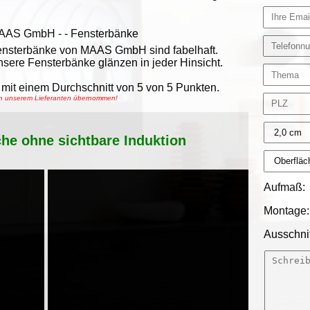
AAS GmbH
-
- Fensterbänke
nsterbänke von MAAS GmbH sind fabelhaft.
sere Fensterbänke glänzen in jeder Hinsicht.
mit einem Durchschnitt von
5
von
5
Punkten.
von unserem Lieferanten übernommen!
che ohne sichtbare Induktion
Aufmaß:
Montage:
Ausschnit