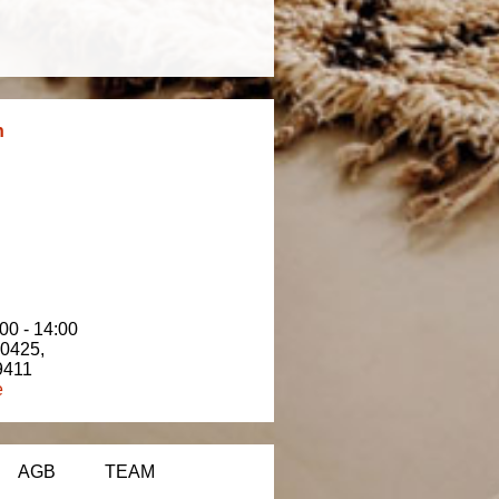
n
00 - 14:00
80425
,
9411
e
AGB
TEAM