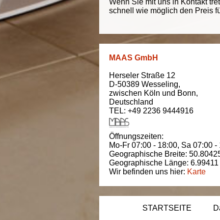
Wenn Sie mit uns in Kontakt tre
schnell wie möglich den Preis f
MAAS GmbH
Herseler Straße 12
D-50389
Wesseling
,
zwischen
Köln und Bonn
,
Deutschland
TEL: +49 2236 9444916
Öffnungszeiten:
Mo-Fr 07:00 - 18:00,
Sa 07:00 -
Geographische Breite:
50.8042
Geographische Länge:
6.99411
Wir befinden uns hier:
Karte
STARTSEITE
D