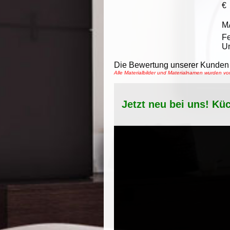
€
M
Fe
Un
Die Bewertung unserer Kunden 
Alle Materialbilder und Materialnamen wurden 
Jetzt neu bei uns! Kü