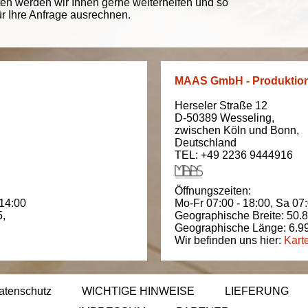
ten werden wir Ihnen gerne weiterhelfen und so
ür Ihre Anfrage ausrechnen.
MAAS GmbH - Produktio
Herseler Straße 12
D-50389
Wesseling
,
zwischen
Köln und Bonn
,
Deutschland
TEL: +49 2236 9444916
Öffnungszeiten:
 14:00
Mo-Fr 07:00 - 18:00,
Sa 07:
5
,
Geographische Breite:
50.
Geographische Länge:
6.9
Wir befinden uns hier:
Kart
atenschutz
WICHTIGE HINWEISE
LIEFERUNG