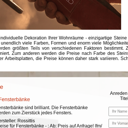
individuelle Dekoration Ihrer Wohnräume - einzigartige Steine
 unendlich viele Farben, Formen und enorm viele Möglichkeiten
rden größten Teils von verschiedenen Faktoren bestimmt.
finiert. Zum anderen werden die Preise nach Farbe des Ste
er Arbeitsplatten, die Preise können daher stark variieren. S
se
Anreden 
Titel
 Fensterbänke
nsterbänke sind brilliant. Die Fensterbänke
rden zum Zierstück jedes Fensters.
rsteller:
Rossittis
eise für Fensterbänke -
:
Ab:
Preis auf Anfrage!
lfm/