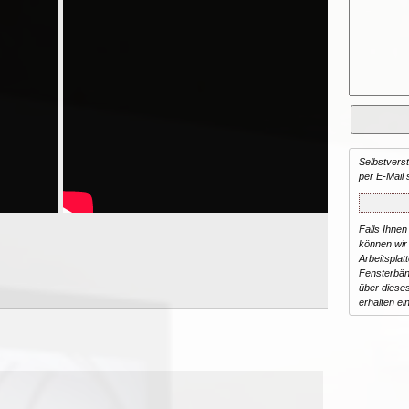
Selbstvers
per E-Mail 
Falls Ihnen
können wir 
Arbeitsplat
Fensterbän
über dieses
erhalten ei