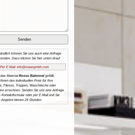
tändlich können Sie uns auch eine Anfrage
senden. Dazu klicken Sie hier unten drauf.
Per E-Mail: info@maasgmbh.com
 das Material
Rosso Balmoral
gefällt,
Ihnen den individuellen Preis für Ihre
te, Fliesen, Treppen, Waschtische oder
ke errechnen. Senden Sie uns eine Anfrage
 Kontaktformular oder per E-Mail und Sie
n Angebot binnen 24 Stunden.