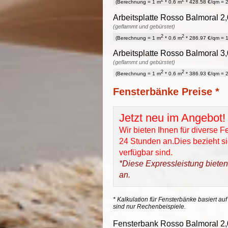
2
2
(Berechnung = 1 m
* 0.6 m
* 428.58 €/qm = 2
Arbeitsplatte Rosso Balmoral 2,
(geflammt und gebürstet)
2
2
(Berechnung = 1 m
* 0.6 m
* 286.97 €/qm = 1
Arbeitsplatte Rosso Balmoral 3,
(geflammt und gebürstet)
2
2
(Berechnung = 1 m
* 0.6 m
* 386.93 €/qm = 2
Fensterbänke Preise *
Jetzt neu im Angebot!
Wir bieten Ihnen für diverse 
24 Stunden an.Dies bezieht sic
verfügbar sind.
*Diese Expressleistung bieten
an.
* Kalkulation für Fensterbänke basiert auf
sind nur Rechenbeispiele.
Fensterbank Rosso Balmoral 2,0