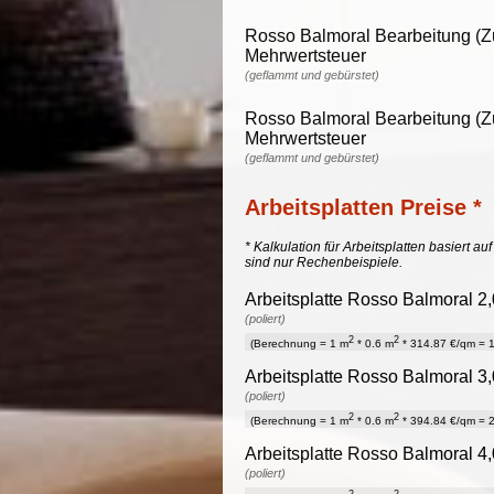
Rosso Balmoral Bearbeitung (Zu
Mehrwertsteuer
(geflammt und gebürstet)
Rosso Balmoral Bearbeitung (Zu
Mehrwertsteuer
(geflammt und gebürstet)
Arbeitsplatten Preise *
* Kalkulation für Arbeitsplatten basiert a
sind nur Rechenbeispiele.
Arbeitsplatte Rosso Balmoral 2,
(poliert)
2
2
(Berechnung = 1 m
* 0.6 m
* 314.87 €/qm = 1
Arbeitsplatte Rosso Balmoral 3,
(poliert)
2
2
(Berechnung = 1 m
* 0.6 m
* 394.84 €/qm = 2
Arbeitsplatte Rosso Balmoral 4,
(poliert)