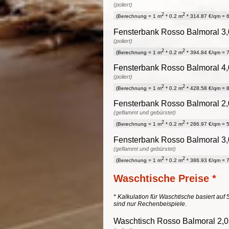
(poliert)
2
2
(Berechnung = 1 m
* 0.2 m
* 314.87 €/qm = 6
Fensterbank Rosso Balmoral 3,0
(poliert)
2
2
(Berechnung = 1 m
* 0.2 m
* 394.84 €/qm = 7
Fensterbank Rosso Balmoral 4,0
(poliert)
2
2
(Berechnung = 1 m
* 0.2 m
* 428.58 €/qm = 8
Fensterbank Rosso Balmoral 2,0
(geflammt und gebürstet)
2
2
(Berechnung = 1 m
* 0.2 m
* 286.97 €/qm = 5
Fensterbank Rosso Balmoral 3,0
(geflammt und gebürstet)
2
2
(Berechnung = 1 m
* 0.2 m
* 386.93 €/qm = 7
Waschtische Preise *
* Kalkulation für Waschtische basiert auf 
sind nur Rechenbeispiele.
Waschtisch Rosso Balmoral 2,0 