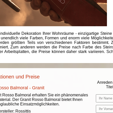
individuelle Dekoration Ihrer Wohnräume - einzigartige Steine
 unendlich viele Farben, Formen und enorm viele Möglichkeiten
rden größten Teils von verschiedenen Faktoren bestimmt.
finiert. Zum anderen werden die Preise nach Farbe des Ste
er Arbeitsplatten, die Preise können daher stark variieren. S
tionen und Preise
Anreden 
Titel
osso Balmoral - Granit
t Rosso Balmoral erhalten Sie ein phänomenales
terial. Der Granit Rosso Balmoral bietet Ihnen
glaubliche Einsatzmöglichkeiten.
rsteller:
Rossittis