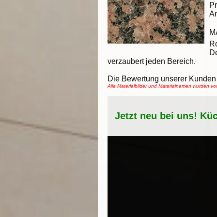
Pr
An
M
Ro
De
verzaubert jeden Bereich.
Die Bewertung unserer Kunden 
Alle Materialbilder und Materialnamen wurden 
Jetzt neu bei uns! Kü