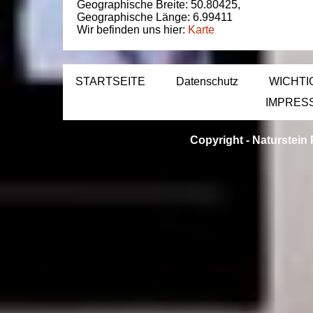
Geographische Breite:
50.80425
,
Geographische Länge:
6.99411
Wir befinden uns hier:
Karte
STARTSEITE
Datenschutz
WICHTI
IMPRES
Copyright -
Naturstein 