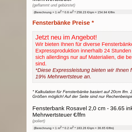
(geflammt und gebürstet)
2
2
(Berechnung = 1 m
* 0.6 m
* 258.23 €/qm = 154.94 €/lfm
Fensterbänke Preise *
Jetzt neu im Angebot!
Wir bieten Ihnen für diverse Fensterbänk
Expressproduktion innerhalb 24 Stunden 
sich allerdings nur auf Materialien, die b
sind.
*Diese Expressleistung bieten wir Ihnen fü
19% Mehrwertsteue an.
* Kalkulation für Fensterbänke basiert auf 20cm lfm. Z
Größen möglich! Auf der Seite sind nur Rechenbeispi
Fensterbank Rosavel 2,0 cm - 36.65 in
Mehrwertsteuer €/lfm
(poliert)
2
2
(Berechnung = 1 m
* 0.2 m
* 183.26 €/qm = 36.65 €/lfm)