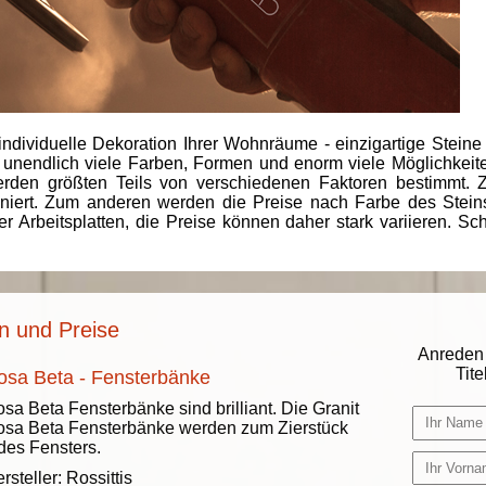
individuelle Dekoration Ihrer Wohnräume - einzigartige Steine
 unendlich viele Farben, Formen und enorm viele Möglichkeiten
rden größten Teils von verschiedenen Faktoren bestimmt.
finiert. Zum anderen werden die Preise nach Farbe des Ste
er Arbeitsplatten, die Preise können daher stark variieren. S
n und Preise
Anreden 
Titel
osa Beta - Fensterbänke
sa Beta Fensterbänke sind brilliant. Die Granit
sa Beta Fensterbänke werden zum Zierstück
des Fensters.
rsteller:
Rossittis