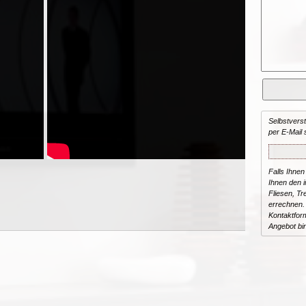
Selbstvers
per E-Mail 
Falls Ihnen
Ihnen den in
Fliesen, T
errechnen.
Kontaktform
Angebot bi