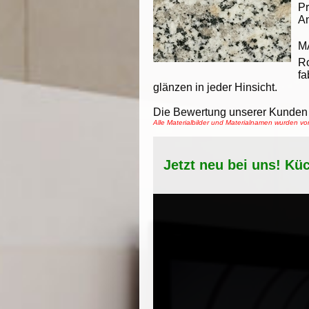
Pr
An
M
R
fa
glänzen in jeder Hinsicht.
Die Bewertung unserer Kunden 
Alle Materialbilder und Materialnamen wurden 
Jetzt neu bei uns! Kü