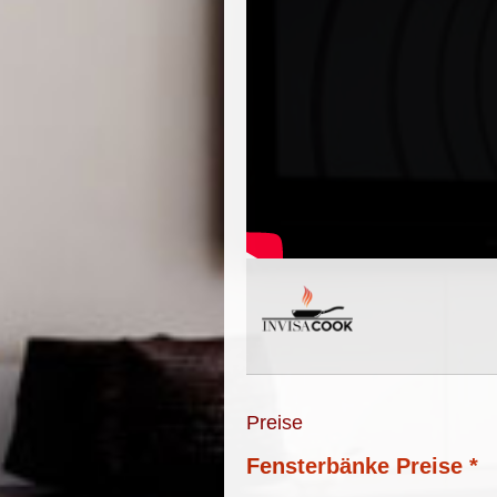
Preise
Fensterbänke Preise *