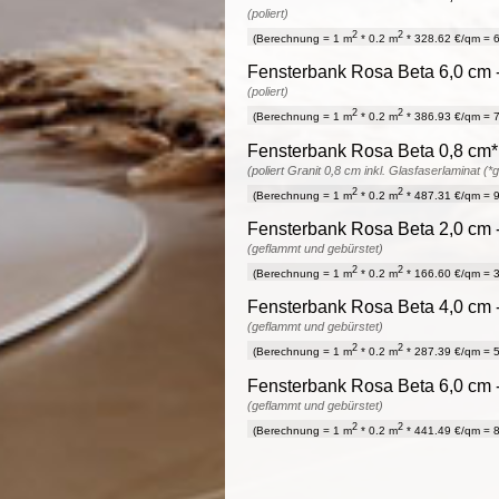
(poliert)
2
2
(Berechnung = 1 m
* 0.2 m
* 328.62 €/qm = 6
Fensterbank Rosa Beta 6,0 cm -
(poliert)
2
2
(Berechnung = 1 m
* 0.2 m
* 386.93 €/qm = 7
Fensterbank Rosa Beta 0,8 cm* 
(poliert Granit 0,8 cm inkl. Glasfaserlaminat (*
2
2
(Berechnung = 1 m
* 0.2 m
* 487.31 €/qm = 9
Fensterbank Rosa Beta 2,0 cm -
(geflammt und gebürstet)
2
2
(Berechnung = 1 m
* 0.2 m
* 166.60 €/qm = 3
Fensterbank Rosa Beta 4,0 cm -
(geflammt und gebürstet)
2
2
(Berechnung = 1 m
* 0.2 m
* 287.39 €/qm = 5
Fensterbank Rosa Beta 6,0 cm -
(geflammt und gebürstet)
2
2
(Berechnung = 1 m
* 0.2 m
* 441.49 €/qm = 8