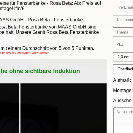
eise für Fensterbänke -
Rosa Beta
:
Ab:
Preis auf
frage!
lfm/€
AAS GmbH
-
Rosa Beta - Fensterbänke
osa Beta Fensterbänke von MAAS GmbH sind
belhaft. Unsere Granit Rosa Beta Fensterbänke
mit einem Durchschnitt von
5
von
5
Punkten.
von unserem Lieferanten übernommen!
che ohne sichtbare Induktion
Aufmaß:
Montage:
Ausschnit