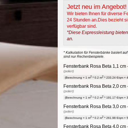
Jetzt neu im Angebot!
Wir bieten Ihnen für diverse 
24 Stunden an.Dies bezieht sic
verfügbar sind.
*Diese Expressleistung bieten
an.
* Kalkulation für Fensterbänke basiert auf
sind nur Rechenbeispiele.
Fensterbank Rosa Beta 1,1 cm -
(poliert)
2
2
(Berechnung = 1 m
* 0.2 m
* 233.24 €/qm = 4
Fensterbank Rosa Beta 2,0 cm -
(poliert)
2
2
(Berechnung = 1 m
* 0.2 m
* 191.17 €/qm = 3
Fensterbank Rosa Beta 3,0 cm -
(poliert)
2
2
(Berechnung = 1 m
* 0.2 m
* 261.98 €/qm = 5
Fensterbank Rosa Beta 4,0 cm -