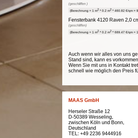
(geschliffen )
2
2
(Berechnung = 1 m
* 0.2 m
* 460.82 €/qm = 9
Fensterbank 4120 Raven 2,0 cm 
(geschliffen)
2
2
(Berechnung = 1 m
* 0.2 m
* 689.47 €/qm = 1
Auch wenn wir alles von uns g
Stand sind, kann es vorkommen d
Wenn Sie mit uns in Kontakt tre
schnell wie möglich den Preis f
MAAS GmbH
Herseler Straße 12
D-50389
Wesseling
,
zwischen
Köln und Bonn
,
Deutschland
TEL: +49 2236 9444916