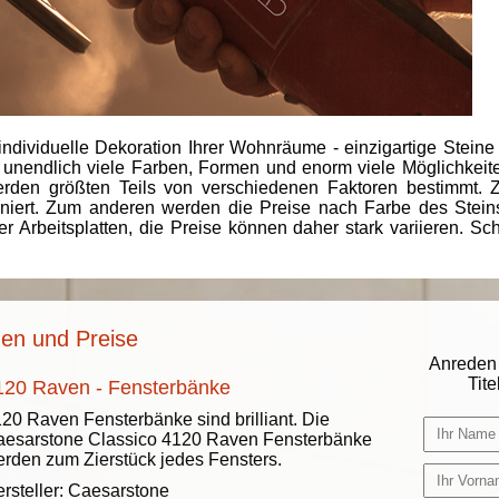
individuelle Dekoration Ihrer Wohnräume - einzigartige Steine
 unendlich viele Farben, Formen und enorm viele Möglichkeiten
rden größten Teils von verschiedenen Faktoren bestimmt.
finiert. Zum anderen werden die Preise nach Farbe des Ste
er Arbeitsplatten, die Preise können daher stark variieren. S
nen und Preise
Anreden 
Titel
120 Raven - Fensterbänke
20 Raven Fensterbänke sind brilliant. Die
esarstone Classico 4120 Raven Fensterbänke
rden zum Zierstück jedes Fensters.
rsteller:
Caesarstone