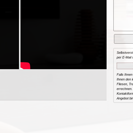
Selbstvers
per E-Mail 
Falls Ihnen
Ihnen den in
Fliesen, T
errechnen.
Kontaktform
Angebot bi