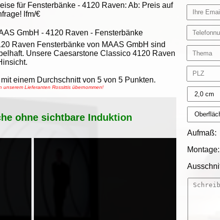
eise für Fensterbänke -
4120 Raven
:
Ab:
Preis auf
frage!
lfm/€
AAS GmbH
-
4120 Raven - Fensterbänke
120 Raven Fensterbänke von MAAS GmbH sind
belhaft. Unsere Caesarstone Classico 4120 Raven
insicht.
mit einem Durchschnitt von
5
von
5
Punkten.
on unserem Lieferanten Rossittis übernommen!
che ohne sichtbare Induktion
Aufmaß:
Montage:
Ausschnit