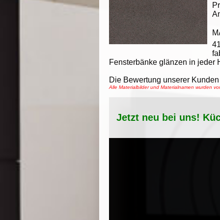
Pr
An
M
4
fa
Fensterbänke glänzen in jeder H
Die Bewertung unserer Kunden 
Alle Materialbilder und Materialnamen wurden v
Jetzt neu bei uns! Kü