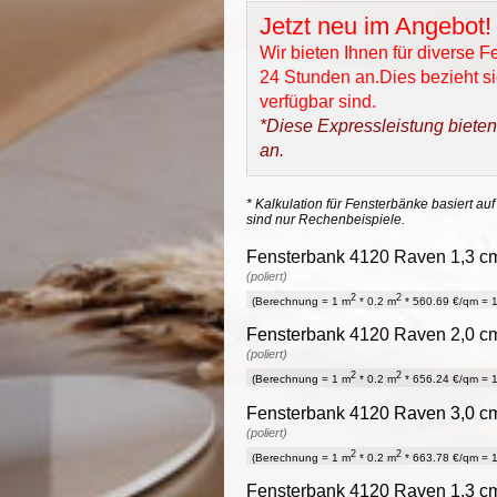
Jetzt neu im Angebot!
Wir bieten Ihnen für diverse 
24 Stunden an.Dies bezieht sic
verfügbar sind.
*Diese Expressleistung bieten
an.
* Kalkulation für Fensterbänke basiert auf
sind nur Rechenbeispiele.
Fensterbank 4120 Raven 1,3 cm 
(poliert)
2
2
(Berechnung = 1 m
* 0.2 m
* 560.69 €/qm = 1
Fensterbank 4120 Raven 2,0 cm 
(poliert)
2
2
(Berechnung = 1 m
* 0.2 m
* 656.24 €/qm = 1
Fensterbank 4120 Raven 3,0 cm 
(poliert)
2
2
(Berechnung = 1 m
* 0.2 m
* 663.78 €/qm = 1
Fensterbank 4120 Raven 1,3 cm 