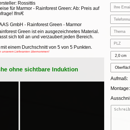
rsteller:
Rossittis
eise für Marmor -
Rainforest Green
:
Ab:
Preis auf
frage!
lfm/€
AAS GmbH
-
Rainforest Green - Marmor
inforest Green ist ein ausgezeichnetes Material.
st sich toll an und verzaubert jeden Bereich.
mit einem Durchschnitt von
5
von
5
Punkten.
von unserem Lieferanten übernommen!
che ohne sichtbare Induktion
Aufmaß:
Montage:
Ausschnit