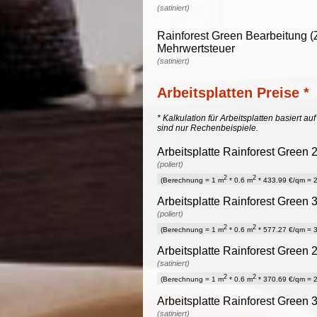
(satiniert)
Rainforest Green Bearbeitung (
Mehrwertsteuer
(satiniert)
Arbeitsplatten Preise *
* Kalkulation für Arbeitsplatten basiert a
sind nur Rechenbeispiele.
Arbeitsplatte Rainforest Green 
(poliert)
2
2
(Berechnung = 1 m
* 0.6 m
* 433.99 €/qm = 2
Arbeitsplatte Rainforest Green 
(poliert)
2
2
(Berechnung = 1 m
* 0.6 m
* 577.27 €/qm = 3
Arbeitsplatte Rainforest Green 
(satiniert)
2
2
(Berechnung = 1 m
* 0.6 m
* 370.69 €/qm = 2
Arbeitsplatte Rainforest Green 
(satiniert)