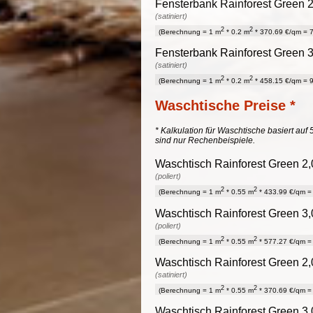
Fensterbank Rainforest Green 2,
(satiniert)
2
2
(Berechnung = 1 m
* 0.2 m
* 370.69 €/qm = 7
Fensterbank Rainforest Green 3,
(satiniert)
2
2
(Berechnung = 1 m
* 0.2 m
* 458.15 €/qm = 9
Waschtische Preise *
* Kalkulation für Waschtische basiert auf 
sind nur Rechenbeispiele.
Waschtisch Rainforest Green 2,
(poliert)
2
2
(Berechnung = 1 m
* 0.55 m
* 433.99 €/qm = 
Waschtisch Rainforest Green 3,
(poliert)
2
2
(Berechnung = 1 m
* 0.55 m
* 577.27 €/qm = 
Waschtisch Rainforest Green 2,
(satiniert)
2
2
(Berechnung = 1 m
* 0.55 m
* 370.69 €/qm = 
Waschtisch Rainforest Green 3,