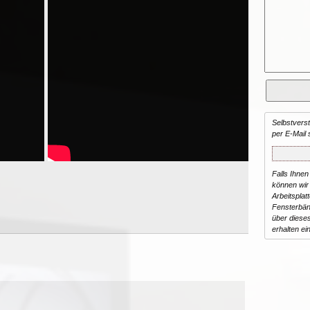
Selbstvers
per E-Mail 
Falls Ihnen
können wir 
Arbeitsplat
Fensterbän
über dieses
erhalten ei