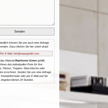
tändlich können Sie uns auch eine Anfrage
senden. Dazu klicken Sie hier unten drauf.
Per E-Mail: info@maasgmbh.com
 das Material
Rainforest Green
gefällt,
Ihnen den individuellen Preis für Ihre
te, Fliesen, Treppen, Waschtische oder
ke errechnen. Senden Sie uns eine Anfrage
 Kontaktformular oder per E-Mail und Sie
n Angebot binnen 24 Stunden.