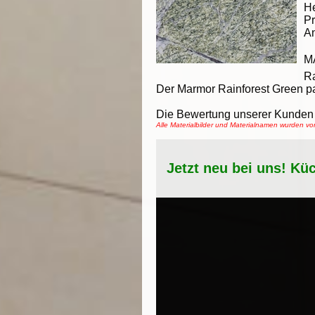
He
Pr
An
M
Ra
Der Marmor Rainforest Green pas
Die Bewertung unserer Kunden 
Alle Materialbilder und Materialnamen wurden 
Jetzt neu bei uns! Kü