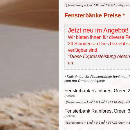
2
2
(Berechnung = 1 m
* 0.6 m
* 458.15 €/qm = 2
Fensterbänke Preise *
Jetzt neu im Angebot!
Wir bieten Ihnen für diverse 
24 Stunden an.Dies bezieht sic
verfügbar sind.
*Diese Expressleistung bieten
an.
* Kalkulation für Fensterbänke basiert auf
sind nur Rechenbeispiele.
Fensterbank Rainforest Green 2,
(poliert)
2
2
(Berechnung = 1 m
* 0.2 m
* 433.99 €/qm = 8
Fensterbank Rainforest Green 3
(poliert)
2
2
(Berechnung = 1 m
* 0.2 m
* 577.27 €/qm = 1