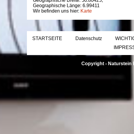
Geographische Breite:
50.80425
,
Geographische Länge:
6.99411
Wir befinden uns hier:
Karte
STARTSEITE
Datenschutz
WICHTI
IMPRES
Copyright -
Naturstein 