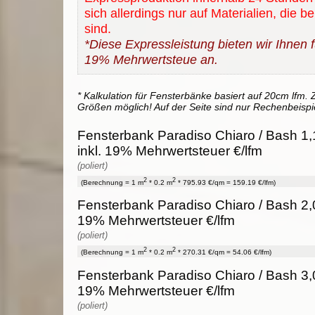
sich allerdings nur auf Materialien, die b
sind.
*Diese Expressleistung bieten wir Ihnen fü
19% Mehrwertsteue an.
* Kalkulation für Fensterbänke basiert auf 20cm lfm. Z
Größen möglich! Auf der Seite sind nur Rechenbeispi
Fensterbank Paradiso Chiaro / Bash 1,
inkl. 19% Mehrwertsteuer €/lfm
(poliert)
2
2
(Berechnung = 1 m
* 0.2 m
* 795.93 €/qm = 159.19 €/lfm)
Fensterbank Paradiso Chiaro / Bash 2,0
19% Mehrwertsteuer €/lfm
(poliert)
2
2
(Berechnung = 1 m
* 0.2 m
* 270.31 €/qm = 54.06 €/lfm)
Fensterbank Paradiso Chiaro / Bash 3,0
19% Mehrwertsteuer €/lfm
(poliert)