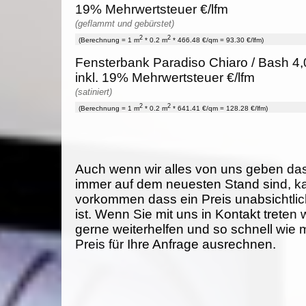
19% Mehrwertsteuer €/lfm
(geflammt und gebürstet)
2
2
(Berechnung = 1 m
* 0.2 m
* 466.48 €/qm = 93.30 €/lfm)
Fensterbank Paradiso Chiaro / Bash 4,
inkl. 19% Mehrwertsteuer €/lfm
(satiniert)
2
2
(Berechnung = 1 m
* 0.2 m
* 641.41 €/qm = 128.28 €/lfm)
Auch wenn wir alles von uns geben da
immer auf dem neuesten Stand sind, k
vorkommen dass ein Preis unabsichtlich
ist. Wenn Sie mit uns in Kontakt treten
gerne weiterhelfen und so schnell wie 
Preis für Ihre Anfrage ausrechnen.