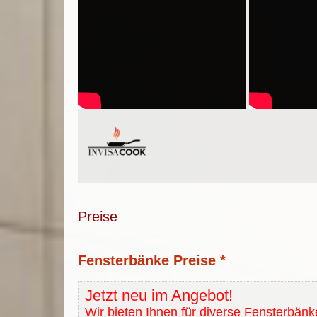
Preise
Fensterbänke Preise *
Jetzt neu im Angebot!
Wir bieten Ihnen für diverse Fensterbänk