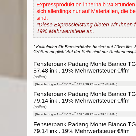
Expressproduktion innerhalb 24 Stunden 
sich allerdings nur auf Materialien, die b
sind.
*Diese Expressleistung bieten wir Ihnen fü
19% Mehrwertsteue an.
* Kalkulation für Fensterbänke basiert auf 20cm lfm. Z
Größen möglich! Auf der Seite sind nur Rechenbeispi
Fensterbank Padang Monte Bianco TG-
57.48 inkl. 19% Mehrwertsteuer €/lfm
(poliert)
2
2
(Berechnung = 1 m
* 0.2 m
* 287.39 €/qm = 57.48 €/lfm)
Fensterbank Padang Monte Bianco TG-
79.14 inkl. 19% Mehrwertsteuer €/lfm
(poliert)
2
2
(Berechnung = 1 m
* 0.2 m
* 395.68 €/qm = 79.14 €/lfm)
Fensterbank Padang Monte Bianco TG-
79.14 inkl. 19% Mehrwertsteuer €/lfm