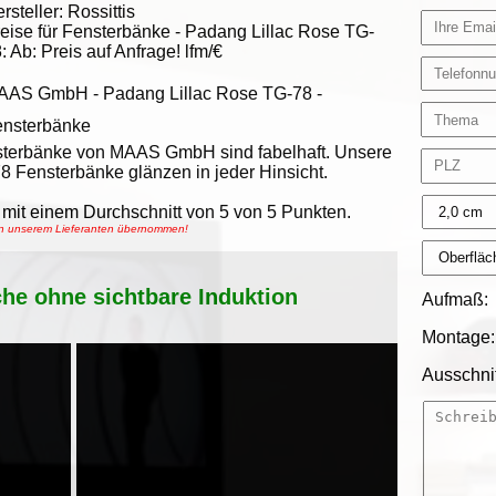
rsteller:
Rossittis
eise für Fensterbänke -
Padang Lillac Rose TG-
8
:
Ab:
Preis auf Anfrage!
lfm/€
AAS GmbH
-
Padang Lillac Rose TG-78 -
ensterbänke
sterbänke von MAAS GmbH sind fabelhaft. Unsere
8 Fensterbänke glänzen in jeder Hinsicht.
mit einem Durchschnitt von
5
von
5
Punkten.
von unserem Lieferanten übernommen!
che ohne sichtbare Induktion
Aufmaß:
Montage:
Ausschnit