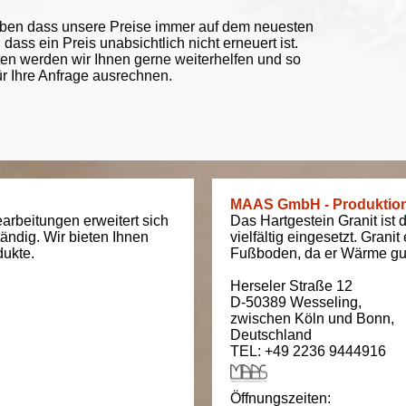
eben dass unsere Preise immer auf dem neuesten
ass ein Preis unabsichtlich nicht erneuert ist.
ten werden wir Ihnen gerne weiterhelfen und so
ür Ihre Anfrage ausrechnen.
MAAS GmbH - Produktio
arbeitungen erweitert sich
Das Hartgestein Granit ist 
tändig. Wir bieten Ihnen
vielfältig eingesetzt. Grani
dukte.
Fußboden, da er Wärme gut
Herseler Straße 12
D-50389
Wesseling
,
zwischen
Köln und Bonn
,
Deutschland
TEL: +49 2236 9444916
Öffnungszeiten: