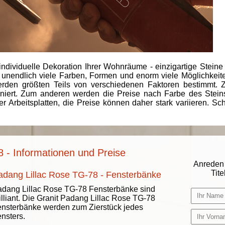
individuelle Dekoration Ihrer Wohnräume - einzigartige Steine
 unendlich viele Farben, Formen und enorm viele Möglichkeiten
rden größten Teils von verschiedenen Faktoren bestimmt.
finiert. Zum anderen werden die Preise nach Farbe des Ste
er Arbeitsplatten, die Preise können daher stark variieren. S
 - Informationen und Preise
Anreden 
Titel
adang Lillac Rose TG-78 - Fensterbänke
dang Lillac Rose TG-78 Fensterbänke sind
illiant. Die Granit Padang Lillac Rose TG-78
nsterbänke werden zum Zierstück jedes
nsters.