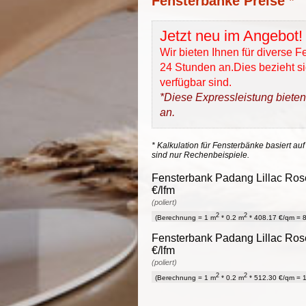
Fensterbänke Preise *
Jetzt neu im Angebot!
Wir bieten Ihnen für diverse 
24 Stunden an.Dies bezieht sic
verfügbar sind.
*Diese Expressleistung bieten
an.
* Kalkulation für Fensterbänke basiert auf
sind nur Rechenbeispiele.
Fensterbank Padang Lillac Rose
€/lfm
(poliert)
2
2
(Berechnung = 1 m
* 0.2 m
* 408.17 €/qm = 8
Fensterbank Padang Lillac Rose
€/lfm
(poliert)
2
2
(Berechnung = 1 m
* 0.2 m
* 512.30 €/qm = 1