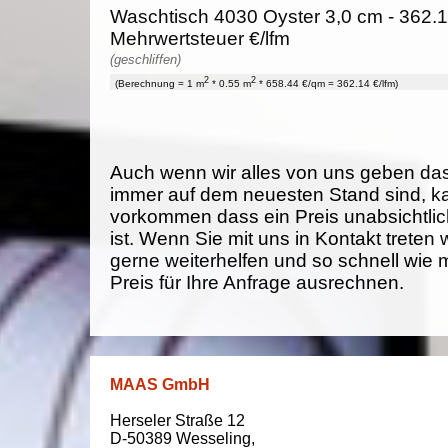
Waschtisch 4030 Oyster 3,0 cm - 362.1
Mehrwertsteuer €/lfm
(geschliffen)
2
2
(Berechnung = 1 m
* 0.55 m
* 658.44 €/qm = 362.14 €/lfm)
Auch wenn wir alles von uns geben da
immer auf dem neuesten Stand sind, k
vorkommen dass ein Preis unabsichtlich
ist. Wenn Sie mit uns in Kontakt treten
gerne weiterhelfen und so schnell wie 
Preis für Ihre Anfrage ausrechnen.
MAAS GmbH
Herseler Straße 12
D-50389
Wesseling
,