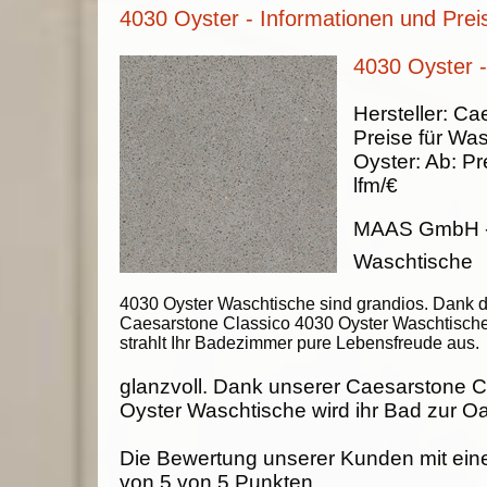
4030 Oyster - Informationen und Prei
4030 Oyster 
Hersteller:
Cae
Preise für Wa
Oyster
:
Ab:
Pr
lfm/€
MAAS GmbH
Waschtische
4030 Oyster Waschtische sind grandios. Dank d
Caesarstone Classico 4030 Oyster Waschtisch
strahlt Ihr Badezimmer pure Lebensfreude aus.
glanzvoll. Dank unserer Caesarstone C
Oyster Waschtische wird ihr Bad zur O
Die Bewertung unserer Kunden mit ein
von
5
von
5
Punkten.