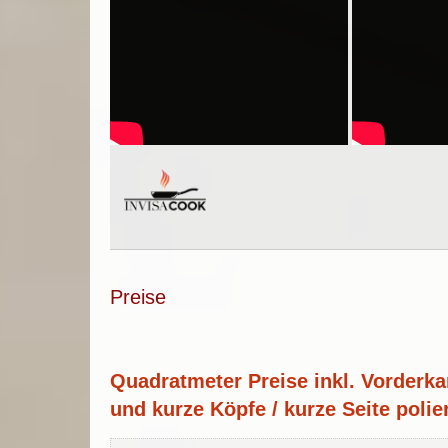
Preise
Quadratmeter Preise inkl. Vorderka
und kurze Köpfe / kurze Seite polier