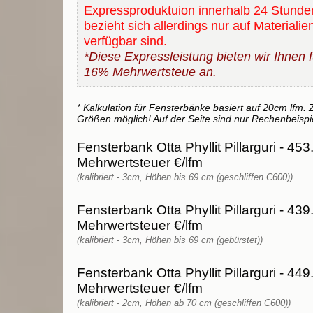
Expressproduktuion innerhalb 24 Stunde
bezieht sich allerdings nur auf Materialie
verfügbar sind.
*Diese Expressleistung bieten wir Ihnen fü
16% Mehrwertsteue an.
* Kalkulation für Fensterbänke basiert auf 20cm lfm. Z
Größen möglich! Auf der Seite sind nur Rechenbeispi
Fensterbank Otta Phyllit Pillarguri - 453
Mehrwertsteuer €/lfm
(kalibriert - 3cm, Höhen bis 69 cm (geschliffen C600))
Fensterbank Otta Phyllit Pillarguri - 439
Mehrwertsteuer €/lfm
(kalibriert - 3cm, Höhen bis 69 cm (gebürstet))
Fensterbank Otta Phyllit Pillarguri - 449
Mehrwertsteuer €/lfm
(kalibriert - 2cm, Höhen ab 70 cm (geschliffen C600))