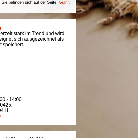
Sie befinden sich auf der Seite:
Granit
n
derzeit stark im Trend und wird
t eignet sich ausgezeichnet als
 speichert.
00 - 14:00
80425
,
9411
e