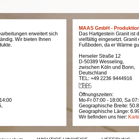
MAAS GmbH - Produktio
arbeitungen erweitert sich
Das Hartgestein Granit ist 
tändig. Wir bieten Ihnen
vielfältig eingesetzt. Grani
dukte.
Fußboden, da er Wärme gut
Herseler Straße 12
D-50389
Wesseling
,
zwischen
Köln und Bonn
,
Deutschland
TEL: +49 2236 9444916
Öffnungszeiten:
 14:00
Mo-Fr 07:00 - 18:00,
Sa 07:
5
,
Geographische Breite:
50.
Geographische Länge:
6.9
Wir befinden uns hier:
Kart