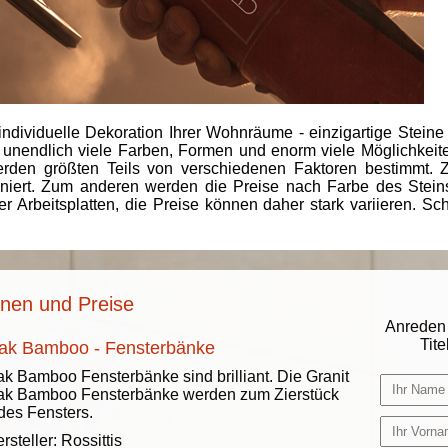
individuelle Dekoration Ihrer Wohnräume - einzigartige Steine
 unendlich viele Farben, Formen und enorm viele Möglichkeiten
rden größten Teils von verschiedenen Faktoren bestimmt.
finiert. Zum anderen werden die Preise nach Farbe des Ste
er Arbeitsplatten, die Preise können daher stark variieren. S
nen und Preise
Anreden 
Titel
ak Bamboo - Fensterbänke
k Bamboo Fensterbänke sind brilliant. Die Granit
ak Bamboo Fensterbänke werden zum Zierstück
des Fensters.
rsteller:
Rossittis