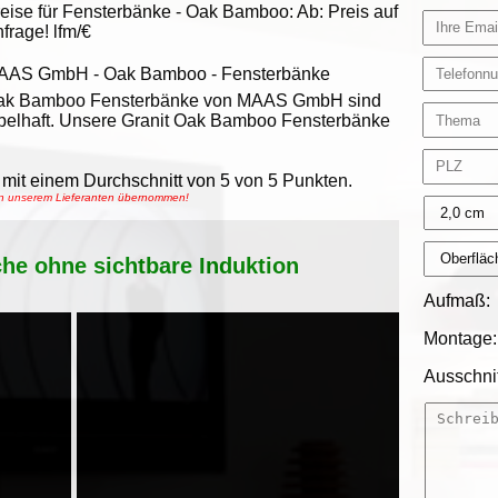
eise für Fensterbänke -
Oak Bamboo
:
Ab:
Preis auf
frage!
lfm/€
AAS GmbH
-
Oak Bamboo - Fensterbänke
ak Bamboo Fensterbänke von MAAS GmbH sind
belhaft. Unsere Granit Oak Bamboo Fensterbänke
mit einem Durchschnitt von
5
von
5
Punkten.
von unserem Lieferanten übernommen!
che ohne sichtbare Induktion
Aufmaß:
Montage:
Ausschnit