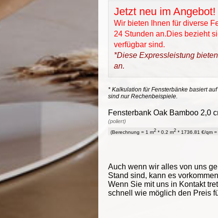
Jetzt neu im Angebot!
Wir bieten Ihnen für diverse 
24 Stunden an.Dies bezieht sic
verfügbar sind.
*Diese Expressleistung bieten
an.
* Kalkulation für Fensterbänke basiert auf
sind nur Rechenbeispiele.
Fensterbank Oak Bamboo 2,0 cm
(poliert)
2
2
(Berechnung = 1 m
* 0.2 m
* 1736.81 €/qm = 
Auch wenn wir alles von uns g
Stand sind, kann es vorkommen d
Wenn Sie mit uns in Kontakt tre
schnell wie möglich den Preis f