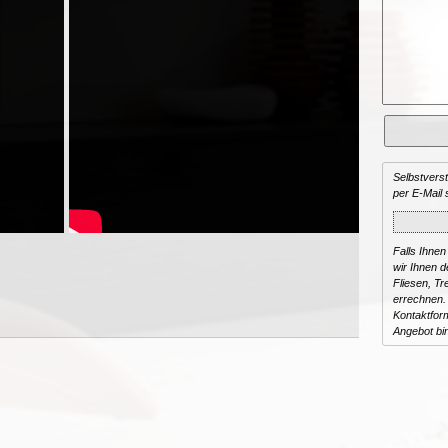
Selbstvers
per E-Mail 
Falls Ihnen
wir Ihnen de
Fliesen, T
errechnen.
Kontaktform
Angebot bi