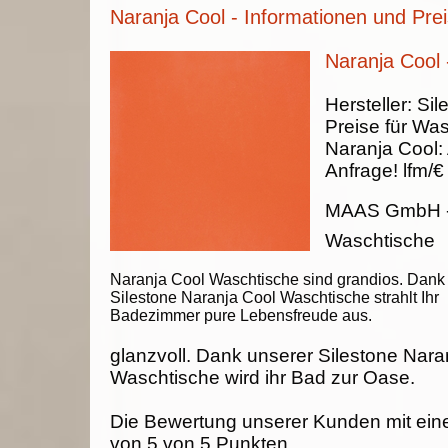
Naranja Cool - Informationen und Pre
Naranja Cool 
Hersteller:
Sil
Preise für Was
Naranja Cool
:
Anfrage!
lfm/€
MAAS GmbH
Waschtische
Naranja Cool Waschtische sind grandios. Dank
Silestone Naranja Cool Waschtische strahlt Ihr
Badezimmer pure Lebensfreude aus.
glanzvoll. Dank unserer Silestone Nara
Waschtische wird ihr Bad zur Oase.
Die Bewertung unserer Kunden mit ein
von
5
von
5
Punkten.