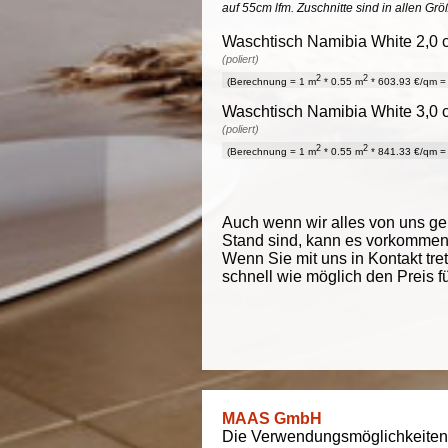
auf 55cm lfm. Zuschnitte sind in allen Gr
Waschtisch Namibia White 2,0 c
(poliert)
2
2
(Berechnung = 1 m
* 0.55 m
* 603.93 €/qm = 
Waschtisch Namibia White 3,0 c
(poliert)
2
2
(Berechnung = 1 m
* 0.55 m
* 841.33 €/qm = 
Auch wenn wir alles von uns g
Stand sind, kann es vorkommen d
Wenn Sie mit uns in Kontakt tre
schnell wie möglich den Preis f
MAAS GmbH
Die Verwendungsmöglichkeiten