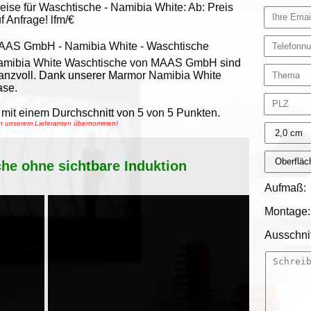
eise für Waschtische -
Namibia White
:
Ab:
Preis
f Anfrage!
lfm/€
AAS GmbH
-
Namibia White - Waschtische
amibia White Waschtische von MAAS GmbH sind
anzvoll. Dank unserer Marmor Namibia White
ase.
mit einem Durchschnitt von
5
von
5
Punkten.
von unserem Lieferanten übernommen!
che ohne sichtbare Induktion
Aufmaß:
Montage:
Ausschnit