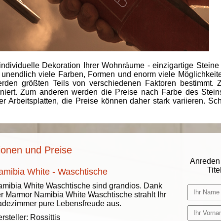
individuelle Dekoration Ihrer Wohnräume - einzigartige Steine
 unendlich viele Farben, Formen und enorm viele Möglichkeiten
rden größten Teils von verschiedenen Faktoren bestimmt.
finiert. Zum anderen werden die Preise nach Farbe des Ste
er Arbeitsplatten, die Preise können daher stark variieren. S
ionen und Preise
Anreden 
Titel
amibia White - Waschtische
mibia White Waschtische sind grandios. Dank
r Marmor Namibia White Waschtische strahlt Ihr
dezimmer pure Lebensfreude aus.
rsteller:
Rossittis