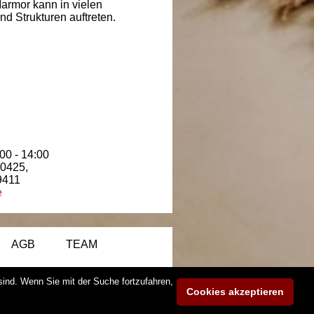
armor kann in vielen
d Strukturen auftreten.
00 - 14:00
80425
,
9411
e
AGB
TEAM
 sind. Wenn Sie mit der Suche fortzufahren,
Cookies akzeptieren
3 - 2026
| MAAG Projekt
Web Design und SEO Optimierung