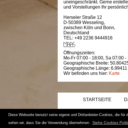
uneingeschränkt. Gerne erstell
und Vorstellungen Ihr persönli
Herseler Straße 12
D-50389
Wesseling
,
zwischen
Köln und Bonn
,
Deutschland
TEL: +49 2236 9444916
Öffnungszeiten:
Mo-Fr 07:00 - 18:00,
Sa 07:00 -
Geographische Breite:
50.8042
Geographische Länge:
6.99411
Wir befinden uns hier:
Karte
STARTSEITE
D
Diese Webseite benutzt seine eigene und Drittanbieter-Cookies, die für 
Siehe Cookies Polit
sehen wir, dass Sie die Verwendung übernehmen.