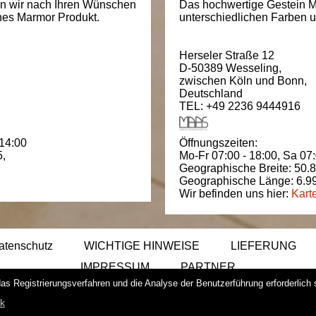
en wir nach Ihren Wünschen
Das hochwertige Gestein M
ches Marmor Produkt.
unterschiedlichen Farben un
Herseler Straße 12
D-50389
Wesseling
,
zwischen
Köln und Bonn
,
Deutschland
TEL: +49 2236 9444916
 14:00
Öffnungszeiten:
5
,
Mo-Fr 07:00 - 18:00,
Sa 07:
Geographische Breite:
50.
Geographische Länge:
6.9
Wir befinden uns hier:
Kart
atenschutz
WICHTIGE HINWEISE
LIEFERUNG
IMPRESSUM
PARTNER
das Registrierungsverfahren und die Analyse der Benutzerführung erforderlich
ik
Copyright -
Naturstein Profi © 201