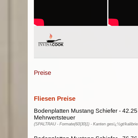
Preise
Fliesen Preise
Bodenplatten Mustang Schiefer - 42.25
Mehrwertsteuer
(SPALTRAU - Formate(60|30|1) - Kanten gesï¿½gt/kalibrie