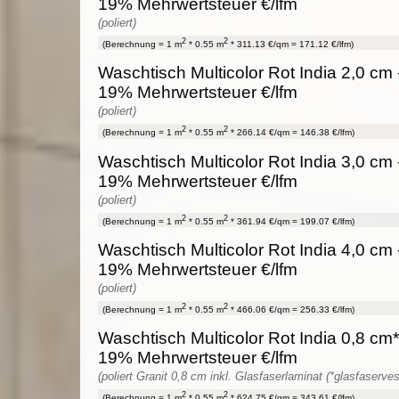
19% Mehrwertsteuer €/lfm
(poliert)
2
2
(Berechnung = 1 m
* 0.55 m
* 311.13 €/qm = 171.12 €/lfm)
Waschtisch Multicolor Rot India 2,0 cm -
19% Mehrwertsteuer €/lfm
(poliert)
2
2
(Berechnung = 1 m
* 0.55 m
* 266.14 €/qm = 146.38 €/lfm)
Waschtisch Multicolor Rot India 3,0 cm -
19% Mehrwertsteuer €/lfm
(poliert)
2
2
(Berechnung = 1 m
* 0.55 m
* 361.94 €/qm = 199.07 €/lfm)
Waschtisch Multicolor Rot India 4,0 cm -
19% Mehrwertsteuer €/lfm
(poliert)
2
2
(Berechnung = 1 m
* 0.55 m
* 466.06 €/qm = 256.33 €/lfm)
Waschtisch Multicolor Rot India 0,8 cm* 
19% Mehrwertsteuer €/lfm
(poliert Granit 0,8 cm inkl. Glasfaserlaminat (*glasfaserves
2
2
(Berechnung = 1 m
* 0.55 m
* 624.75 €/qm = 343.61 €/lfm)