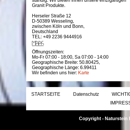
ständig. Wir bieten Ihnen unsere einzigartigen
Granit Produkte.
Herseler Straße 12
D-50389
Wesseling
,
zwischen
Köln und Bonn
,
Deutschland
TEL: +49 2236 9444916
Öffnungszeiten:
Mo-Fr 07:00 - 18:00,
Sa 07:00 - 14:00
Geographische Breite:
50.80425
,
Geographische Länge:
6.99411
Wir befinden uns hier:
Karte
STARTSEITE
Datenschutz
WICHTI
IMPRES
Copyright -
Naturstein 