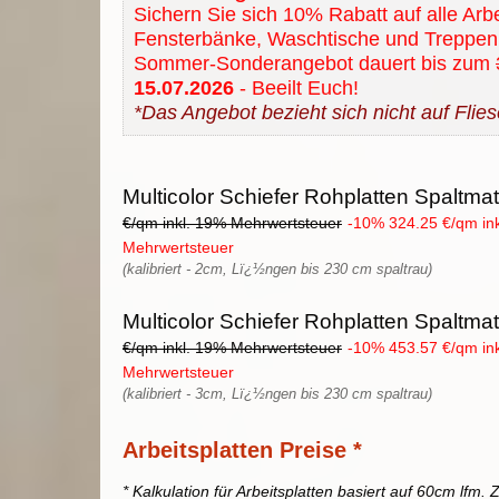
Sichern Sie sich 10% Rabatt auf alle Arbe
Fensterbänke, Waschtische und Treppen
Sommer-Sonderangebot dauert bis zum
15.07.2026
- Beeilt Euch!
*Das Angebot bezieht sich nicht auf Flies
Multicolor Schiefer Rohplatten Spaltmat
€/qm inkl. 19% Mehrwertsteuer
-10% 324.25 €/qm in
Mehrwertsteuer
(kalibriert - 2cm, Lï¿½ngen bis 230 cm spaltrau)
Multicolor Schiefer Rohplatten Spaltmat
€/qm inkl. 19% Mehrwertsteuer
-10% 453.57 €/qm in
Mehrwertsteuer
(kalibriert - 3cm, Lï¿½ngen bis 230 cm spaltrau)
Arbeitsplatten Preise *
* Kalkulation für Arbeitsplatten basiert auf 60cm lfm. Z