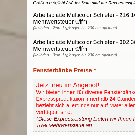
Größen möglich! Auf der Seite sind nur Rechenbeispi
Arbeitsplatte Multicolor Schiefer - 216.
Mehrwertsteuer €/lfm
(kalibriert - 2cm, Lï¿½ngen bis 230 cm spaltrau)
Arbeitsplatte Multicolor Schiefer - 302.
Mehrwertsteuer €/lfm
(kalibriert - 3cm, Lï¿½ngen bis 230 cm spaltrau)
Fensterbänke Preise *
Jetzt neu im Angebot!
Wir bieten Ihnen für diverse Fensterbänk
Expressproduktuion innerhalb 24 Stunde
bezieht sich allerdings nur auf Materialie
verfügbar sind.
*Diese Expressleistung bieten wir Ihnen fü
16% Mehrwertsteue an.