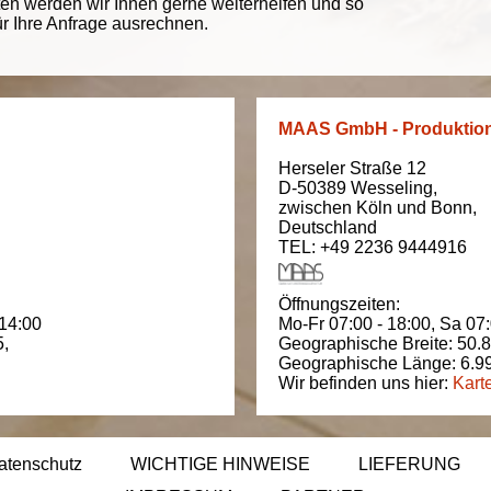
ten werden wir Ihnen gerne weiterhelfen und so
ür Ihre Anfrage ausrechnen.
MAAS GmbH - Produktio
Herseler Straße 12
D-50389
Wesseling
,
zwischen
Köln und Bonn
,
Deutschland
TEL: +49 2236 9444916
Öffnungszeiten:
 14:00
Mo-Fr 07:00 - 18:00,
Sa 07:
5
,
Geographische Breite:
50.
Geographische Länge:
6.9
Wir befinden uns hier:
Kart
atenschutz
WICHTIGE HINWEISE
LIEFERUNG