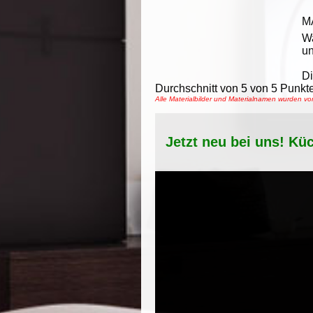
M
Wa
un
Di
Durchschnitt von
5
von
5
Punkte
Alle Materialbilder und Materialnamen wurden 
Jetzt neu bei uns! Kü