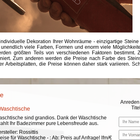
individuelle Dekoration Ihrer Wohnräume - einzigartige Steine
 unendlich viele Farben, Formen und enorm viele Möglichkeiten
rden größten Teils von verschiedenen Faktoren bestimmt.
finiert. Zum anderen werden die Preise nach Farbe des Ste
er Arbeitsplatten, die Preise können daher stark variieren. S
se
Anreden 
Titel
 Waschtische
schtische sind grandios. Dank der Waschtische
rahlt Ihr Badezimmer pure Lebensfreude aus.
rsteller:
Rossittis
eise für Waschtische -
:
Ab:
Preis auf Anfrage!
lfm/€