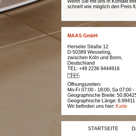
Wenn Sie mit uns in Kontakt tre
schnell wie möglich den Preis f
MAAS GmbH
Herseler Straße 12
D-50389
Wesseling
,
zwischen
Köln und Bonn
,
Deutschland
TEL: +49 2236 9444916
Öffnungszeiten:
Mo-Fr 07:00 - 18:00,
Sa 07:00 -
Geographische Breite:
50.8042
Geographische Länge:
6.99411
Wir befinden uns hier:
Karte
STARTSEITE
D