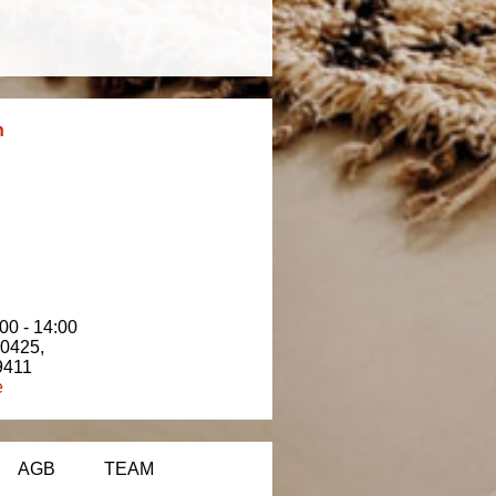
n
00 - 14:00
80425
,
9411
e
AGB
TEAM