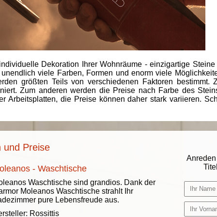
individuelle Dekoration Ihrer Wohnräume - einzigartige Steine
 unendlich viele Farben, Formen und enorm viele Möglichkeiten
rden größten Teils von verschiedenen Faktoren bestimmt.
finiert. Zum anderen werden die Preise nach Farbe des Ste
er Arbeitsplatten, die Preise können daher stark variieren. S
 und Preise
Anreden 
Titel
oleanos - Waschtische
leanos Waschtische sind grandios. Dank der
rmor Moleanos Waschtische strahlt Ihr
dezimmer pure Lebensfreude aus.
rsteller:
Rossittis