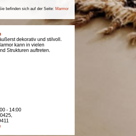
Sie befinden sich auf der Seite:
Marmor
n
ßerst dekorativ und stilvoll.
armor kann in vielen
d Strukturen auftreten.
00 - 14:00
80425
,
9411
e