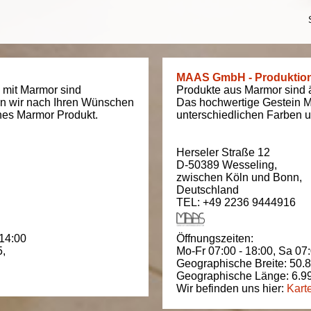
MAAS GmbH - Produktio
 mit Marmor sind
Produkte aus Marmor sind äu
en wir nach Ihren Wünschen
Das hochwertige Gestein M
ches Marmor Produkt.
unterschiedlichen Farben un
Herseler Straße 12
D-50389
Wesseling
,
zwischen
Köln und Bonn
,
Deutschland
TEL: +49 2236 9444916
 14:00
Öffnungszeiten:
5
,
Mo-Fr 07:00 - 18:00,
Sa 07:
Geographische Breite:
50.
Geographische Länge:
6.9
Wir befinden uns hier:
Kart