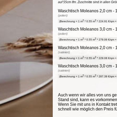
auf 55cm lfm. Zuschnitte sind in allen Gr
Waschtisch Moleanos 2,0 cm - 1
(poliert)
2
2
(Berechnung = 1 m
* 0.55 m
* 224.91 €/qm = 
Waschtisch Moleanos 3,0 cm - 1
(poliert)
2
2
(Berechnung = 1 m
* 0.55 m
* 279.06 €/qm = 
Waschtisch Moleanos 2,0 cm - 1
(satiniert)
2
2
(Berechnung = 1 m
* 0.55 m
* 229.08 €/qm = 
Waschtisch Moleanos 3,0 cm - 1
(satiniert)
2
2
(Berechnung = 1 m
* 0.55 m
* 287.39 €/qm = 
Auch wenn wir alles von uns g
Stand sind, kann es vorkommen d
Wenn Sie mit uns in Kontakt tre
schnell wie möglich den Preis f