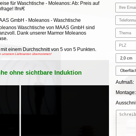
eise für Waschtische -
Moleanos
:
Ab:
Preis auf
frage!
lfm/€
AAS GmbH
-
Moleanos - Waschtische
oleanos Waschtische von MAAS GmbH sind
anzvoll. Dank unserer Marmor Moleanos
ase.
mit einem Durchschnitt von
5
von
5
Punkten.
von unserem Lieferanten übernommen!
che ohne sichtbare Induktion
Aufmaß:
Montage:
Ausschnit