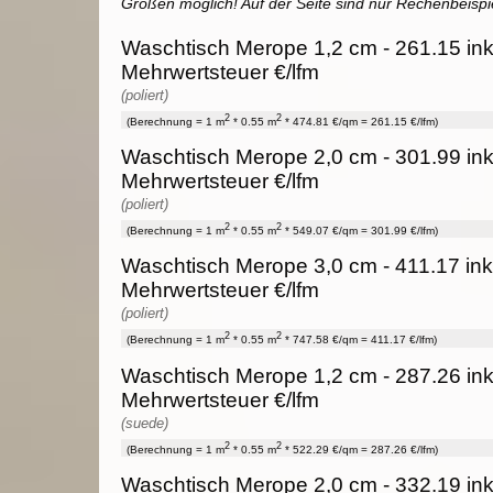
Größen möglich! Auf der Seite sind nur Rechenbeispi
Waschtisch Merope 1,2 cm - 261.15 ink
Mehrwertsteuer €/lfm
(poliert)
2
2
(Berechnung = 1 m
* 0.55 m
* 474.81 €/qm = 261.15 €/lfm)
Waschtisch Merope 2,0 cm - 301.99 ink
Mehrwertsteuer €/lfm
(poliert)
2
2
(Berechnung = 1 m
* 0.55 m
* 549.07 €/qm = 301.99 €/lfm)
Waschtisch Merope 3,0 cm - 411.17 ink
Mehrwertsteuer €/lfm
(poliert)
2
2
(Berechnung = 1 m
* 0.55 m
* 747.58 €/qm = 411.17 €/lfm)
Waschtisch Merope 1,2 cm - 287.26 ink
Mehrwertsteuer €/lfm
(suede)
2
2
(Berechnung = 1 m
* 0.55 m
* 522.29 €/qm = 287.26 €/lfm)
Waschtisch Merope 2,0 cm - 332.19 ink