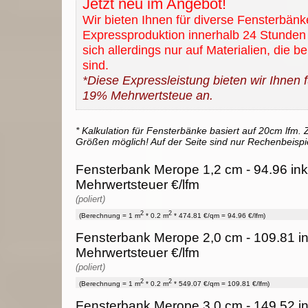
Jetzt neu im Angebot!
Wir bieten Ihnen für diverse Fensterbänk
Expressproduktion innerhalb 24 Stunden 
sich allerdings nur auf Materialien, die b
sind.
*Diese Expressleistung bieten wir Ihnen fü
19% Mehrwertsteue an.
* Kalkulation für Fensterbänke basiert auf 20cm lfm. Z
Größen möglich! Auf der Seite sind nur Rechenbeispi
Fensterbank Merope 1,2 cm - 94.96 ink
Mehrwertsteuer €/lfm
(poliert)
2
2
(Berechnung = 1 m
* 0.2 m
* 474.81 €/qm = 94.96 €/lfm)
Fensterbank Merope 2,0 cm - 109.81 i
Mehrwertsteuer €/lfm
(poliert)
2
2
(Berechnung = 1 m
* 0.2 m
* 549.07 €/qm = 109.81 €/lfm)
Fensterbank Merope 3,0 cm - 149.52 i