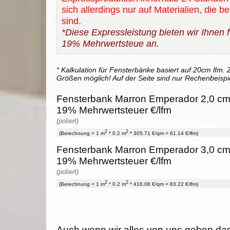
sich allerdings nur auf Materialien, die b
sind.
*Diese Expressleistung bieten wir Ihnen fü
19% Mehrwertsteue an.
* Kalkulation für Fensterbänke basiert auf 20cm lfm. Z
Größen möglich! Auf der Seite sind nur Rechenbeispi
Fensterbank Marron Emperador 2,0 cm -
19% Mehrwertsteuer €/lfm
(poliert)
2
2
(Berechnung = 1 m
* 0.2 m
* 305.71 €/qm = 61.14 €/lfm)
Fensterbank Marron Emperador 3,0 cm -
19% Mehrwertsteuer €/lfm
(poliert)
2
2
(Berechnung = 1 m
* 0.2 m
* 416.08 €/qm = 83.22 €/lfm)
Auch wenn wir alles von uns geben da