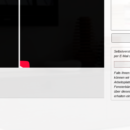
Selbstvers
per E-Mail 
Falls Ihnen
können wir 
Arbeitsplat
Fensterbän
über dieses
erhalten ei