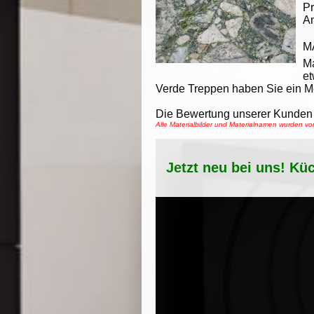
Pr
An
M
M
et
Verde Treppen haben Sie ein M
Die Bewertung unserer Kunden 
Alle Materialbilder und Materialnamen wurden 
Jetzt neu bei uns! Kü