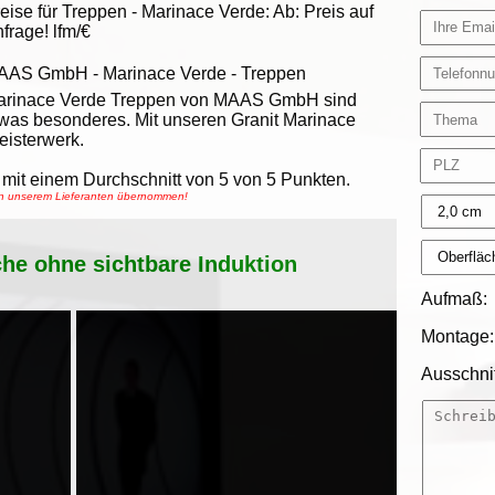
eise für Treppen -
Marinace Verde
:
Ab:
Preis auf
frage!
lfm/€
AAS GmbH
-
Marinace Verde - Treppen
arinace Verde Treppen von MAAS GmbH sind
was besonderes. Mit unseren Granit Marinace
eisterwerk.
mit einem Durchschnitt von
5
von
5
Punkten.
von unserem Lieferanten übernommen!
che ohne sichtbare Induktion
Aufmaß:
Montage:
Ausschnit