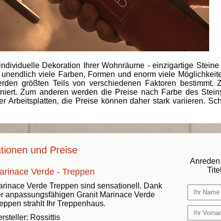
individuelle Dekoration Ihrer Wohnräume - einzigartige Steine
 unendlich viele Farben, Formen und enorm viele Möglichkeiten
rden größten Teils von verschiedenen Faktoren bestimmt.
finiert. Zum anderen werden die Preise nach Farbe des Ste
er Arbeitsplatten, die Preise können daher stark variieren. S
tionen und Preise
Anreden 
Titel
arinace Verde - Treppen
rinace Verde Treppen sind sensationell. Dank
r anpassungsfähigen Granit Marinace Verde
eppen strahlt Ihr Treppenhaus.
rsteller:
Rossittis