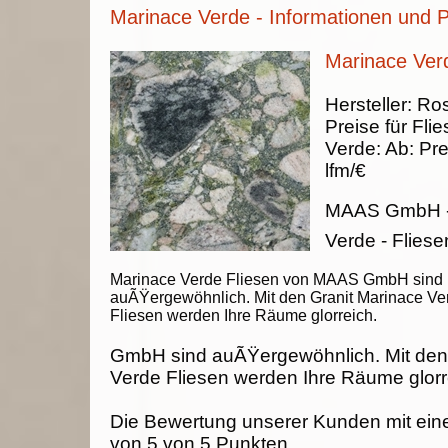
Marinace Verde - Informationen und P
Marinace Verd
Hersteller:
Ros
Preise für Fli
Verde
:
Ab:
Pre
lfm/€
MAAS GmbH
Verde - Fliese
Marinace Verde Fliesen von MAAS GmbH sind
auÃŸergewöhnlich. Mit den Granit Marinace Ve
Fliesen werden Ihre Räume glorreich.
GmbH sind auÃŸergewöhnlich. Mit den
Verde Fliesen werden Ihre Räume glorr
Die Bewertung unserer Kunden mit ein
von
5
von
5
Punkten.