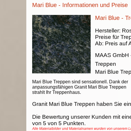
Mari Blue - Informationen und Preise
Mari Blue - T
Hersteller:
Ros
Preise für Tre
Ab:
Preis auf 
MAAS GmbH
Treppen
Mari Blue Tr
Mari Blue Treppen sind sensationell. Dank der
anpassungsfähigen Granit Mari Blue Treppen
strahlt Ihr Treppenhaus.
Granit Mari Blue Treppen haben Sie ein
Die Bewertung unserer Kunden mit ein
von
5
von
5
Punkten.
Alle Materialbilder und Materialnamen wurden von unserem 