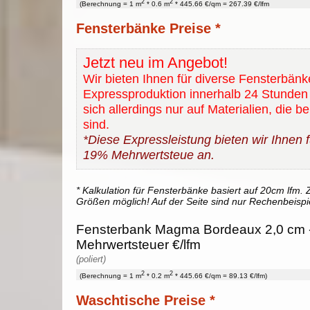
2
2
(Berechnung = 1 m
* 0.6 m
* 445.66 €/qm = 267.39 €/lfm
Fensterbänke Preise *
Jetzt neu im Angebot!
Wir bieten Ihnen für diverse Fensterbänk
Expressproduktion innerhalb 24 Stunden 
sich allerdings nur auf Materialien, die b
sind.
*Diese Expressleistung bieten wir Ihnen fü
19% Mehrwertsteue an.
* Kalkulation für Fensterbänke basiert auf 20cm lfm. Z
Größen möglich! Auf der Seite sind nur Rechenbeispi
Fensterbank Magma Bordeaux 2,0 cm -
Mehrwertsteuer €/lfm
(poliert)
2
2
(Berechnung = 1 m
* 0.2 m
* 445.66 €/qm = 89.13 €/lfm)
Waschtische Preise *