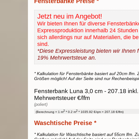
Fensterbänke Preise *
Jetzt neu im Angebot!
Wir bieten Ihnen für diverse Fensterbänk
Expressproduktion innerhalb 24 Stunden 
sich allerdings nur auf Materialien, die b
sind.
*Diese Expressleistung bieten wir Ihnen fü
19% Mehrwertsteue an.
* Kalkulation für Fensterbänke basiert auf 20cm lfm. Z
Größen möglich! Auf der Seite sind nur Rechenbeispi
Fensterbank Luna 3,0 cm - 207.18 inkl
Mehrwertsteuer €/lfm
(poliert)
2
2
(Berechnung = 1 m
* 0.2 m
* 1035.92 €/qm = 207.18 €/lfm)
Waschtische Preise *
* Kalkulation für Waschtische basiert auf 55cm lfm. Zu