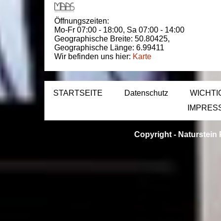
Öffnungszeiten:
Mo-Fr 07:00 - 18:00,
Sa 07:00 - 14:00
Geographische Breite:
50.80425
,
Geographische Länge:
6.99411
Wir befinden uns hier:
Karte
STARTSEITE
Datenschutz
WICHTI
IMPRES
Copyright -
Naturstein 