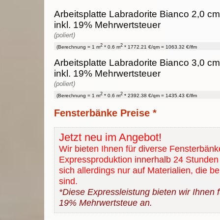
Arbeitsplatte Labradorite Bianco 2,0 cm
inkl. 19% Mehrwertsteuer
(poliert)
2
2
(Berechnung = 1 m
* 0.6 m
* 1772.21 €/qm = 1063.32 €/lfm
Arbeitsplatte Labradorite Bianco 3,0 cm
inkl. 19% Mehrwertsteuer
(poliert)
2
2
(Berechnung = 1 m
* 0.6 m
* 2392.38 €/qm = 1435.43 €/lfm
Fensterbänke Preise *
Jetzt neu im Angebot!
Wir bieten Ihnen für diverse Fensterbänk
Expressproduktion innerhalb 24 Stunden 
sich allerdings nur auf Materialien, die b
sind.
*Diese Expressleistung bieten wir Ihnen fü
19% Mehrwertsteue an.