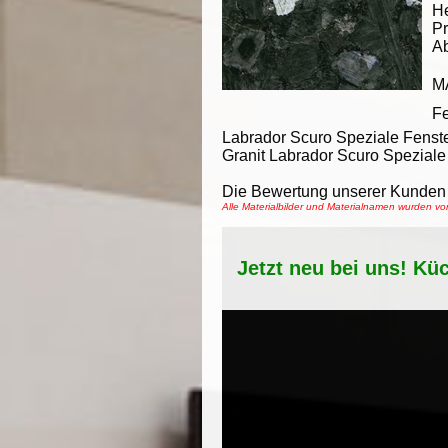
He
Pr
A
M
F
Labrador Scuro Speziale Fenst
Granit Labrador Scuro Speziale 
Die Bewertung unserer Kunden 
Alle Materialbilder und Materialnamen wurden 
Jetzt neu bei uns! Kü