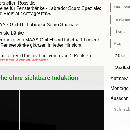
rsteller:
Rossittis
eise für Fensterbänke -
Labrador Scuro Speziale
:
b:
Preis auf Anfrage!
lfm/€
AAS GmbH
-
Labrador Scuro Speziale -
ensterbänke
erbänke von MAAS GmbH sind fabelhaft. Unsere
Fensterbänke glänzen in jeder Hinsicht.
mit einem Durchschnitt von
5
von
5
Punkten.
von unserem Lieferanten übernommen!
che ohne sichtbare Induktion
Aufmaß:
Montage:
Ausschnit