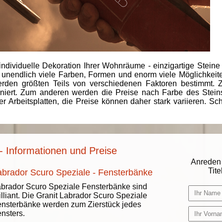
individuelle Dekoration Ihrer Wohnräume - einzigartige Steine
 unendlich viele Farben, Formen und enorm viele Möglichkeiten
rden größten Teils von verschiedenen Faktoren bestimmt.
finiert. Zum anderen werden die Preise nach Farbe des Ste
er Arbeitsplatten, die Preise können daher stark variieren. S
- Informationen und Preise
Anreden 
Titel
abrador Scuro Speziale - Fensterbänke
brador Scuro Speziale Fensterbänke sind
illiant. Die Granit Labrador Scuro Speziale
nsterbänke werden zum Zierstück jedes
nsters.