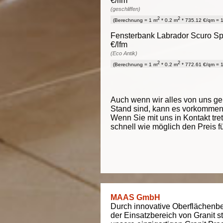
€/lfm
(geschliffen)
2
2
(Berechnung = 1 m
* 0.2 m
* 735.12 €/qm = 1
Fensterbank Labrador Scuro Spe
€/lfm
(Eco Antik)
2
2
(Berechnung = 1 m
* 0.2 m
* 772.61 €/qm = 1
Auch wenn wir alles von uns g
Stand sind, kann es vorkommen d
Wenn Sie mit uns in Kontakt tre
schnell wie möglich den Preis f
MAAS GmbH
Durch innovative Oberflächenbe
der Einsatzbereich von Granit s