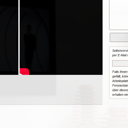
Selbstvers
per E-Mail 
Falls Ihnen
gefällt, kön
Arbeitsplat
Fensterbän
über dieses
erhalten ei