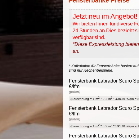
Fensterbänke Preise *
Jetzt neu im Angebot!
Wir bieten Ihnen für diverse 
24 Stunden an.Dies bezieht sic
verfügbar sind.
*Diese Expressleistung bieten
an.
* Kalkulation für Fensterbänke basiert auf
sind nur Rechenbeispiele.
Fensterbank Labrador Scuro Spe
€/lfm
(poliert)
2
2
(Berechnung = 1 m
* 0.2 m
* 436.91 €/qm = 8
Fensterbank Labrador Scuro Spe
€/lfm
(poliert)
2
2
(Berechnung = 1 m
* 0.2 m
* 591.01 €/qm = 1
Fensterbank Labrador Scuro Spe