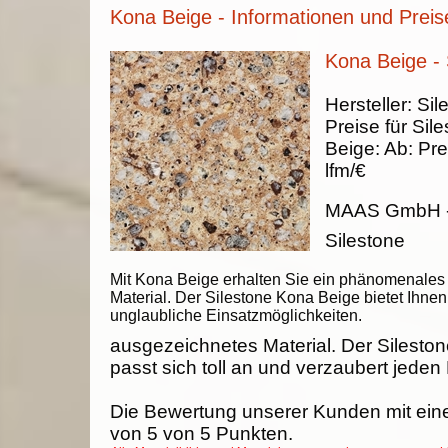
Kona Beige - Informationen und Preis
Kona Beige - 
Hersteller:
Sil
Preise für Sil
Beige
:
Ab:
Pre
lfm/€
MAAS GmbH
Silestone
Mit Kona Beige erhalten Sie ein phänomenales
Material. Der Silestone Kona Beige bietet Ihnen
unglaubliche Einsatzmöglichkeiten.
ausgezeichnetes Material. Der Silesto
passt sich toll an und verzaubert jeden
Die Bewertung unserer Kunden mit ein
von
5
von
5
Punkten.