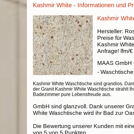
Kashmir White - Informationen und Pr
Kashmir Whit
Hersteller:
Ros
Preise für Was
Kashmir Whit
Anfrage!
lfm/€
MAAS GmbH
- Waschtische
Kashmir White Waschtische sind grandios. Dan
der Granit Kashmir White Waschtische strahlt Ih
Badezimmer pure Lebensfreude aus.
GmbH sind glanzvoll. Dank unserer Gra
White Waschtische wird ihr Bad zur Oa
Die Bewertung unserer Kunden mit ein
von
5
von
5
Punkten.