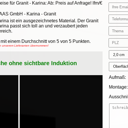
eise für Granit -
Karina
:
Ab:
Preis auf Anfrage!
lfm/€
AAS GmbH
-
Karina - Granit
rina ist ein ausgezeichnetes Material. Der Granit
rina passt sich toll an und verzaubert jeden
reich.
mit einem Durchschnitt von
5
von
5
Punkten.
von unserem Lieferanten übernommen!
che ohne sichtbare Induktion
Aufmaß:
Montage:
Ausschnit