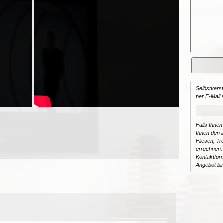
Selbstvers
per E-Mail 
Falls Ihnen
Ihnen den in
Fliesen, T
errechnen.
Kontaktform
Angebot bi