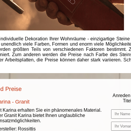
individuelle Dekoration Ihrer Wohnräume - einzigartige Steine
 unendlich viele Farben, Formen und enorm viele Möglichkeiten
rden größten Teils von verschiedenen Faktoren bestimmt.
finiert. Zum anderen werden die Preise nach Farbe des Ste
er Arbeitsplatten, die Preise können daher stark variieren. S
nd Preise
Anreden 
Titel
rina - Granit
t Karina erhalten Sie ein phänomenales Material.
r Granit Karina bietet Ihnen unglaubliche
nsatzmöglichkeiten.
rsteller:
Rossittis