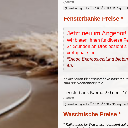
(poliert)
2
2
(Berechnung = 1 m
* 0.6 m
* 387.35 €/qm = 2
Fensterbänke Preise *
Jetzt neu im Angebot!
Wir bieten Ihnen für diverse 
24 Stunden an.Dies bezieht sic
verfügbar sind.
*Diese Expressleistung bieten
an.
* Kalkulation für Fensterbänke basiert auf
sind nur Rechenbeispiele.
Fensterbank Karina 2,0 cm - 77.
(poliert)
2
2
(Berechnung = 1 m
* 0.2 m
* 387.35 €/qm = 7
Waschtische Preise *
* Kalkulation für Waschtische basiert auf 