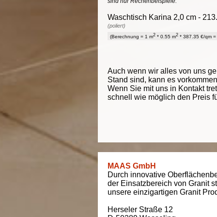
sind nur Rechenbeispiele.
Waschtisch Karina 2,0 cm - 213.
(poliert)
2
2
(Berechnung = 1 m
* 0.55 m
* 387.35 €/qm = 
Auch wenn wir alles von uns g
Stand sind, kann es vorkommen d
Wenn Sie mit uns in Kontakt tre
schnell wie möglich den Preis f
MAAS GmbH
Durch innovative Oberflächenbe
der Einsatzbereich von Granit s
unsere einzigartigen Granit Pro
Herseler Straße 12